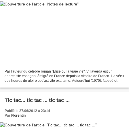
Par l'auteur du célèbre roman "Elise ou la vraie vie". Villaverda est un
anarchiste espagnol émigré en France depuis la victoire de Franco. Il a vécu
des heures de gloire et d'activité exaltante. Aujourd'hui (1970), fatigué et
démotivé, il traîne son...
Tic tac... tic tac ... tic tac ...
Publié le 27/06/2012 à 23:14
Par
Florentin