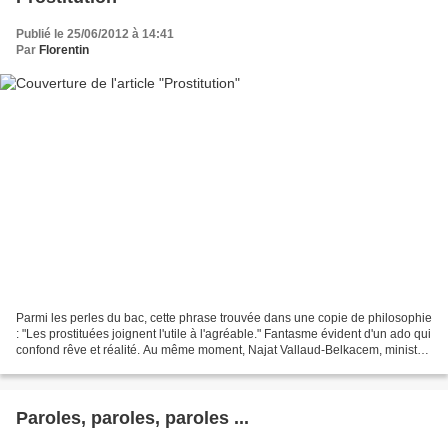
Publié le 25/06/2012 à 14:41
Par
Florentin
Parmi les perles du bac, cette phrase trouvée dans une copie de philosophie
: "Les prostituées joignent l'utile à l'agréable." Fantasme évident d'un ado qui
confond rêve et réalité. Au même moment, Najat Vallaud-Belkacem, ministre
des Droits des Femmes,...
Paroles, paroles, paroles ...