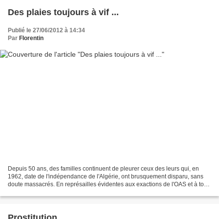
Des plaies toujours à vif ...
Publié le 27/06/2012 à 14:34
Par
Florentin
Depuis 50 ans, des familles continuent de pleurer ceux des leurs qui, en
1962, date de l'indépendance de l'Algérie, ont brusquement disparu, sans
doute massacrés. En représailles évidentes aux exactions de l'OAS et à tout
ce que les gens du pays avaient...
Prostitution