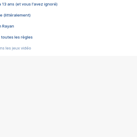
 a 13 ans (et vous l'avez ignoré)
e (littéralement)
im Rayan
 toutes les règles
s les jeux vidéo
us choquant de Rockstar ? - Le scandale BULLY
e plus moche de Steam
du RÊVE tourne au CAUCHEMAR
pendant 8 heures
it… à tort
umiliés par un jeu vidéo
ire - Final Fantasy 8
ti un empire - Age of Empires