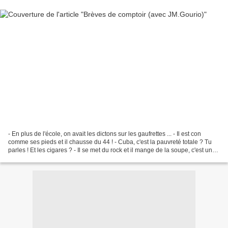
- En plus de l'école, on avait les dictons sur les gaufrettes ... - Il est con
comme ses pieds et il chausse du 44 ! - Cuba, c'est la pauvreté totale ? Tu
parles ! Et les cigares ? - Il se met du rock et il mange de la soupe, c'est un
fou ce mec ! - Brigitte...