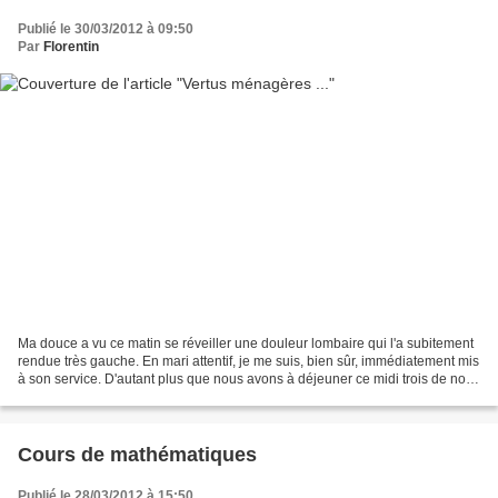
Publié le 30/03/2012 à 09:50
Par
Florentin
Ma douce a vu ce matin se réveiller une douleur lombaire qui l'a subitement
rendue très gauche. En mari attentif, je me suis, bien sûr, immédiatement mis
à son service. D'autant plus que nous avons à déjeuner ce midi trois de nos
petits-enfants. Des affamés,...
Cours de mathématiques
Publié le 28/03/2012 à 15:50