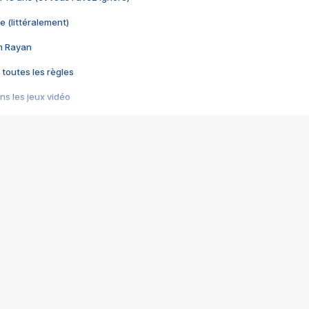
e (littéralement)
im Rayan
 toutes les règles
s les jeux vidéo
us choquant de Rockstar ? - Le scandale BULLY
e plus moche de Steam
du RÊVE tourne au CAUCHEMAR
pendant 8 heures
it… à tort
umiliés par un jeu vidéo
ire - Final Fantasy 8
ti un empire - Age of Empires