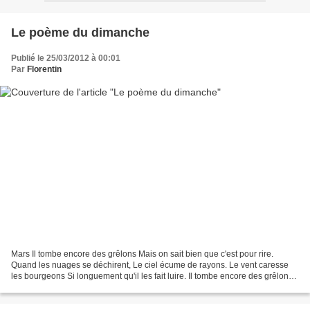
Le poème du dimanche
Publié le 25/03/2012 à 00:01
Par
Florentin
Mars Il tombe encore des grêlons Mais on sait bien que c'est pour rire.
Quand les nuages se déchirent, Le ciel écume de rayons. Le vent caresse
les bourgeons Si longuement qu'il les fait luire. Il tombe encore des grêlons,
Mais on sait bien que c'est...