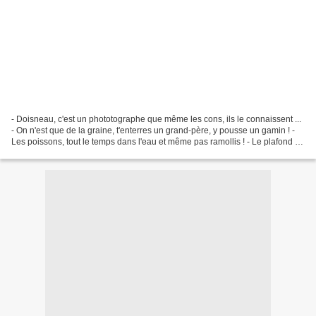
- Doisneau, c'est un phototographe que même les cons, ils le connaissent ...
- On n'est que de la graine, t'enterres un grand-père, y pousse un gamin ! -
Les poissons, tout le temps dans l'eau et même pas ramollis ! - Le plafond de
la Chapelle Sixtine,...