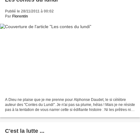
Publié le 28/11/2011 à 00:02
Par
Florentin
A Dieu ne plaise que je me prenne pour Alphonse Daudet, le si célèbre
auteur des "Contes du Lundi". Je n'ai pas sa plume, hélas ! Mais je ne résiste
pas à la tentation de vous narrer cette si édifiante histoire : Ni les prêtres ni
les chauffeurs de taxi...
C'est la lutte ...