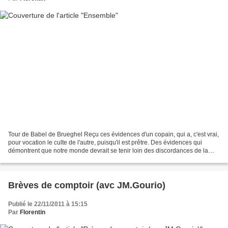
Tour de Babel de Brueghel Reçu ces évidences d'un copain, qui a, c'est vrai,
pour vocation le culte de l'autre, puisqu'il est prêtre. Des évidences qui
démontrent que notre monde devrait se tenir loin des discordances de la
Tour de Babel et s'enrichir...
Brèves de comptoir (avc JM.Gourio)
Publié le 22/11/2011 à 15:15
Par
Florentin