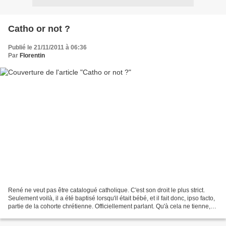
Catho or not ?
Publié le 21/11/2011 à 06:36
Par
Florentin
René ne veut pas être catalogué catholique. C'est son droit le plus strict.
Seulement voilà, il a été baptisé lorsqu'il était bébé, et il fait donc, ipso facto,
partie de la cohorte chrétienne. Officiellement parlant. Qu'à cela ne tienne,
s'est-il dit,...