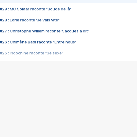
#29 : MC Solaar raconte "Bouge de là"
28 : Lorie raconte "Je vais vite"
#27 : Christophe Willem raconte "Jacques a dit"
#26 : Chimène Badi raconte "Entre nous"
#25 : Indochine raconte "3e sexe"
#24 : Zaho raconte "C'est chelou"
#23 : Patrick Bruel raconte "Au café des délices"
#22 : Kyo raconte "Le chemin"
#21 : Nolwenn Leroy raconte "Cassé"
#20 : Patrick Hernandez raconte "Born to be alive"
#19 : Lorie raconte "Près de moi"
#18 : Michael Jones raconte "A nos actes manqués" (avec Jean-Jacque