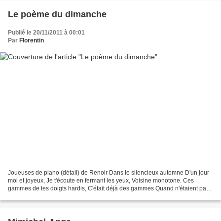
Le poème du dimanche
Publié le 20/11/2011 à 00:01
Par
Florentin
Joueuses de piano (détail) de Renoir Dans le silencieux automne D'un jour
mol et joyeux, Je t'écoute en fermant les yeux, Voisine monotone. Ces
gammes de tes doigts hardis, C'était déjà des gammes Quand n'étaient pas
encor des dames Mes cousines, jadis...