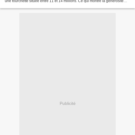
une fourchette située entre 11 et 14 millions. Ce qui montre la générosité
des gens et leur oblativité....
Publicité