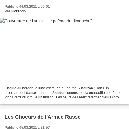
Publié le 06/03/2011 à 00:01
Par
Florentin
L'heure du berger La lune est rouge au brumeux horizon ; Dans un
brouillard qui danse, la prairie S'endort fumeuse, et la grenouille crie Par les
joncs verts où circule un frisson ; Les fleurs des eaux referment leurs corolles
: Des peupliers profilent...
Les Choeurs de l'Armée Russe
Publié le 05/03/2011 à 21:57