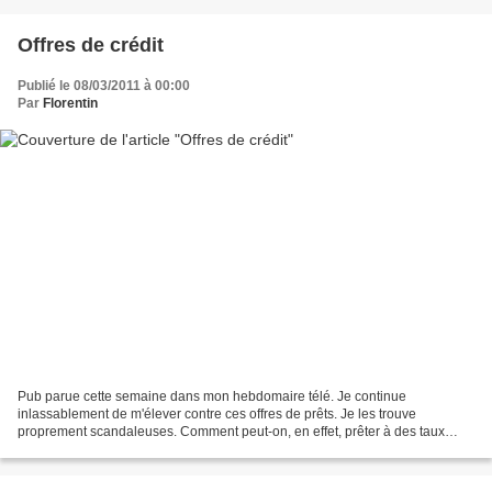
Offres de crédit
Publié le 08/03/2011 à 00:00
Par
Florentin
Pub parue cette semaine dans mon hebdomaire télé. Je continue
inlassablement de m'élever contre ces offres de prêts. Je les trouve
proprement scandaleuses. Comment peut-on, en effet, prêter à des taux
pareils ? Ce n'est évidemment pas du vol, puisque...