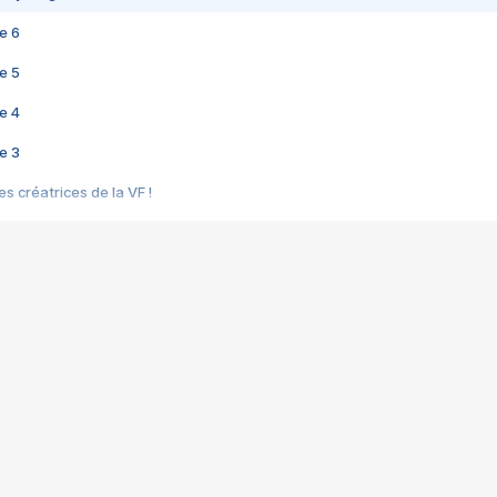
e 6
e 5
e 4
e 3
s créatrices de la VF !
e 2
e 1
e Mektoub My Love arrive enfin ! Rencontre avec Shaïn Boumedine et Sal
i : après Toni en famille
elle réalise le bouleversant Dites lui que je l'aime
ais ! Rencontre autour de Vie privée de Rebecca Zlotowski
 de Marguerite, Grave... Rencontre avec Ella Rumpf