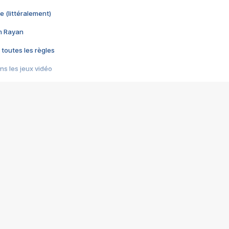
e (littéralement)
im Rayan
 toutes les règles
s les jeux vidéo
us choquant de Rockstar ? - Le scandale BULLY
e plus moche de Steam
du RÊVE tourne au CAUCHEMAR
pendant 8 heures
it… à tort
umiliés par un jeu vidéo
ire - Final Fantasy 8
ti un empire - Age of Empires