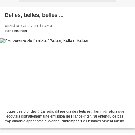
Belles, belles, belles ...
Publié le 22/03/2011 à 09:14
Par
Florentin
Toutes des blondes ? La radio dit parfois des bêtises. Hier midi, alors que
j'écoutais distraitement une émission de France-Inter, j'ai entendu ce pas
trop aimable aphorisme d'Yvonne Printemps : "Les femmes aiment mieux
être belles qu'intelligentes, parce...