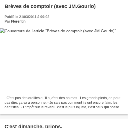
Brèves de comptoir (avec JM.Gourio)
Publié le 21/03/2011 à 00:02
Par
Florentin
- C'est pas des oreilles qu'il a, c'est des palmes - Les grands pieds, on peut
pas dire, ça va à personne. - Je sais pas comment ils ont encore faim, les
dentistes ! - L'impôt sur le revenu, c'est le plus injuste, c'est ceux qui bossent
qui paient ! -...
C'est dimanche, prions.