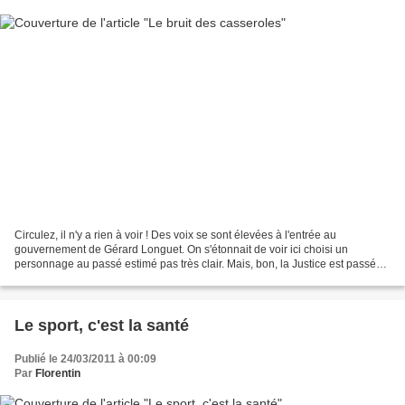
Circulez, il n'y a rien à voir ! Des voix se sont élevées à l'entrée au
gouvernement de Gérard Longuet. On s'étonnait de voir ici choisi un
personnage au passé estimé pas très clair. Mais, bon, la Justice est passée
par là et l'a toujours blanchi. Dont...
Le sport, c'est la santé
Publié le 24/03/2011 à 00:09
Par
Florentin