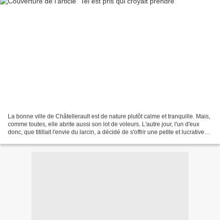
La bonne ville de Châtellerault est de nature plutôt calme et tranquille. Mais,
comme toutes, elle abrite aussi son lot de voleurs. L'autre jour, l'un d'eux
donc, que titillait l'envie du larcin, a décidé de s'offrir une petite et lucrative
virée nocturne....