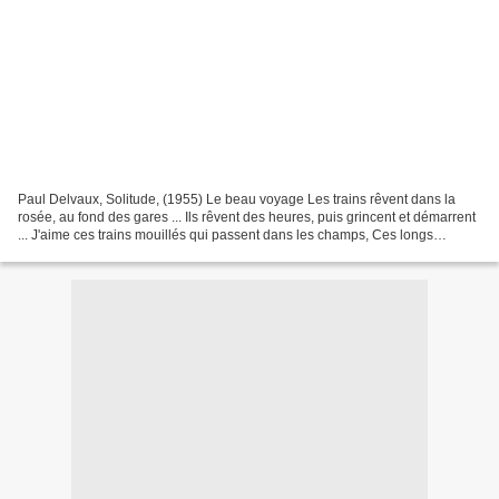
Paul Delvaux, Solitude, (1955) Le beau voyage Les trains rêvent dans la
rosée, au fond des gares ... Ils rêvent des heures, puis grincent et démarrent
... J'aime ces trains mouillés qui passent dans les champs, Ces longs
convois de marchandises bruissant,...