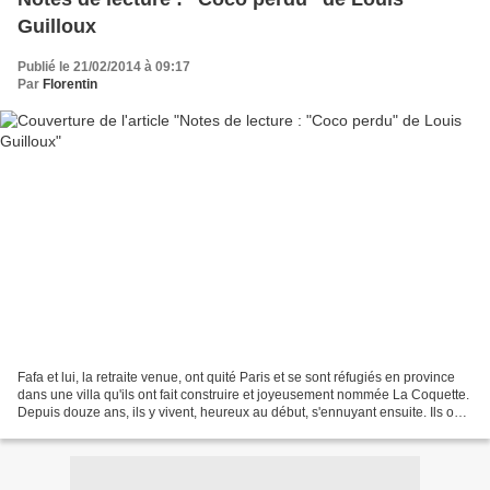
Guilloux
Publié le 21/02/2014 à 09:17
Par
Florentin
Fafa et lui, la retraite venue, ont quité Paris et se sont réfugiés en province
dans une villa qu'ils ont fait construire et joyeusement nommée La Coquette.
Depuis douze ans, ils y vivent, heureux au début, s'ennuyant ensuite. Ils ont,
peu à peu, cessé...