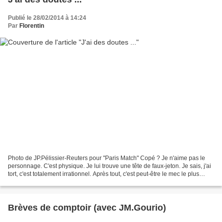
Publié le 28/02/2014 à 14:24
Par
Florentin
Photo de JP.Pélissier-Reuters pour "Paris Match" Copé ? Je n'aime pas le
personnage. C'est physique. Je lui trouve une tête de faux-jeton. Je sais, j'ai
tort, c'est totalement irrationnel. Après tout, c'est peut-être le mec le plus
sympa de la planète....
Brèves de comptoir (avec JM.Gourio)