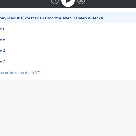
bey Maguire, c'est lui ! Rencontre avec Damien Witecka
e 6
e 5
e 4
e 3
s créatrices de la VF !
e 2
e 1
e Mektoub My Love arrive enfin ! Rencontre avec Shaïn Boumedine et Sal
i : après Toni en famille
elle réalise le bouleversant Dites lui que je l'aime