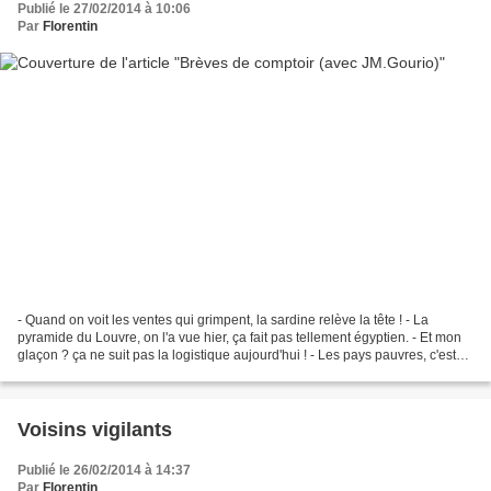
Publié le 27/02/2014 à 10:06
Par
Florentin
- Quand on voit les ventes qui grimpent, la sardine relève la tête ! - La
pyramide du Louvre, on l'a vue hier, ça fait pas tellement égyptien. - Et mon
glaçon ? ça ne suit pas la logistique aujourd'hui ! - Les pays pauvres, c'est
eux qui ont la plus belle...
Voisins vigilants
Publié le 26/02/2014 à 14:37
Par
Florentin