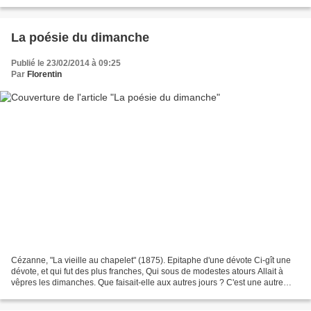
fois, elle laisse devant mon...
La poésie du dimanche
Publié le 23/02/2014 à 09:25
Par
Florentin
Cézanne, "La vieille au chapelet" (1875). Epitaphe d'une dévote Ci-gît une
dévote, et qui fut des plus franches, Qui sous de modestes atours Allait à
vêpres les dimanches. Que faisait-elle aux autres jours ? C'est une autre
paire de manches ! Isaac de...