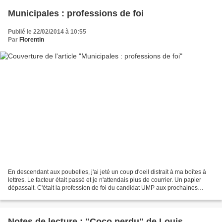
Municipales : professions de foi
Publié le 22/02/2014 à 10:55
Par
Florentin
En descendant aux poubelles, j'ai jeté un coup d'oeil distrait à ma boîtes à
lettres. Le facteur était passé et je n'attendais plus de courrier. Un papier
dépassait. C'était la profession de foi du candidat UMP aux prochaines
élections municipales de...
Notes de lecture : "Coco perdu" de Louis