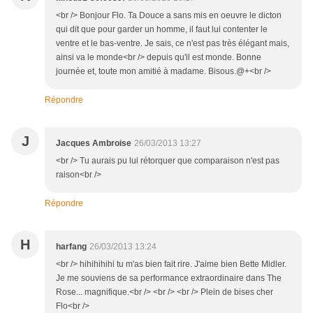
<br /> Bonjour Flo. Ta Douce a sans mis en oeuvre le dicton
qui dit que pour garder un homme, il faut lui contenter le
ventre et le bas-ventre. Je sais, ce n'est pas très élégant mais,
ainsi va le monde<br /> depuis qu'il est monde. Bonne
journée et, toute mon amitié à madame. Bisous.@+<br />
Répondre
J
Jacques Ambroise
26/03/2013 13:27
<br /> Tu aurais pu lui rétorquer que comparaison n'est pas
raison<br />
Répondre
H
harfang
26/03/2013 13:24
<br /> hihihihihi tu m'as bien fait rire. J'aime bien Bette Midler.
Je me souviens de sa performance extraordinaire dans The
Rose... magnifique.<br /> <br /> <br /> Plein de bises cher
Flo<br />