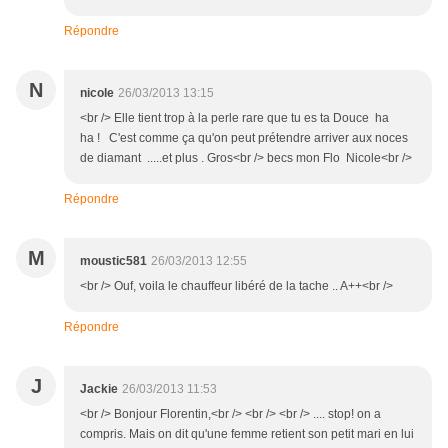
Répondre
N
nicole
26/03/2013 13:15
<br /> Elle tient trop à la perle rare que tu es ta Douce ha
ha ! C'est comme ça qu'on peut prétendre arriver aux noces
de diamant .....et plus . Gros<br /> becs mon Flo Nicole<br />
Répondre
M
moustic581
26/03/2013 12:55
<br /> Ouf, voila le chauffeur libéré de la tache .. A++<br />
Répondre
J
Jackie
26/03/2013 11:53
<br /> Bonjour Florentin,<br /> <br /> <br /> .... stop! on a
compris. Mais on dit qu'une femme retient son petit mari en lui