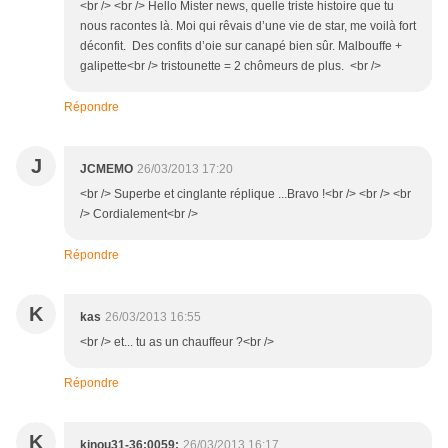
<br /> <br /> Hello Mister news, quelle triste histoire que tu
nous racontes là. Moi qui rêvais d’une vie de star, me voilà fort
déconfit. Des confits d’oie sur canapé bien sûr. Malbouffe +
galipette<br /> tristounette = 2 chômeurs de plus. <br />
Répondre
J
JCMEMO
26/03/2013 17:20
<br /> Superbe et cinglante réplique ...Bravo !<br /> <br /> <br
/> Cordialement<br />
Répondre
K
kas
26/03/2013 16:55
<br /> et... tu as un chauffeur ?<br />
Répondre
K
kinou31-36:0059:
26/03/2013 16:17