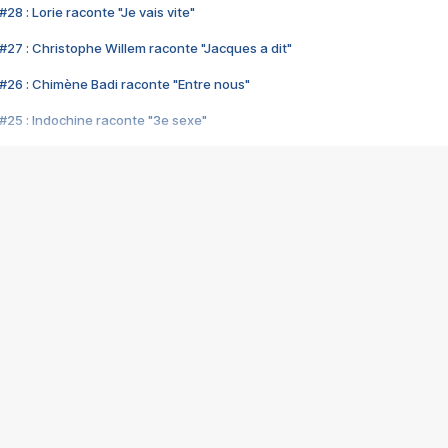
28 : Lorie raconte "Je vais vite"
#27 : Christophe Willem raconte "Jacques a dit"
#26 : Chimène Badi raconte "Entre nous"
#25 : Indochine raconte "3e sexe"
#24 : Zaho raconte "C'est chelou"
#23 : Patrick Bruel raconte "Au café des délices"
#22 : Kyo raconte "Le chemin"
#21 : Nolwenn Leroy raconte "Cassé"
#20 : Patrick Hernandez raconte "Born to be alive"
#19 : Lorie raconte "Près de moi"
#18 : Michael Jones raconte "A nos actes manqués" (avec Jean-Jacque
#17 : Khaled raconte "Aïcha"
#16 : Corneille raconte "Parce qu'on vient de loin"