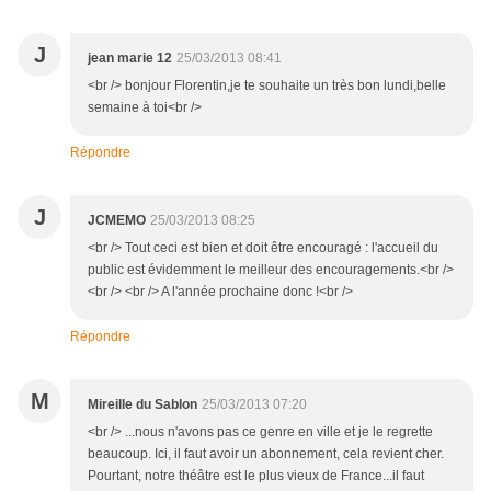
J
jean marie 12
25/03/2013 08:41
<br /> bonjour Florentin,je te souhaite un très bon lundi,belle
semaine à toi<br />
Répondre
J
JCMEMO
25/03/2013 08:25
<br /> Tout ceci est bien et doit être encouragé : l'accueil du
public est évidemment le meilleur des encouragements.<br />
<br /> <br /> A l'année prochaine donc !<br />
Répondre
M
Mireille du Sablon
25/03/2013 07:20
<br /> ...nous n'avons pas ce genre en ville et je le regrette
beaucoup. Ici, il faut avoir un abonnement, cela revient cher.
Pourtant, notre théâtre est le plus vieux de France...il faut