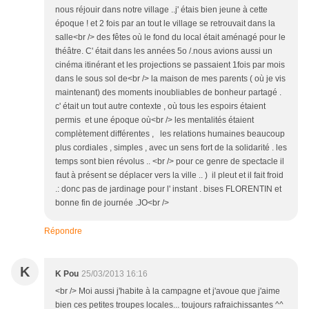
nous réjouir dans notre village ..j' étais bien jeune à cette
époque ! et 2 fois par an tout le village se retrouvait dans la
salle<br /> des fêtes où le fond du local était aménagé pour le
théâtre. C' était dans les années 5o /.nous avions aussi un
cinéma itinérant et les projections se passaient 1fois par mois
dans le sous sol de<br /> la maison de mes parents ( où je vis
maintenant) des moments inoubliables de bonheur partagé .
c' était un tout autre contexte , où tous les espoirs étaient
permis et une époque où<br /> les mentalités étaient
complètement différentes , les relations humaines beaucoup
plus cordiales , simples , avec un sens fort de la solidarité . les
temps sont bien révolus .. <br /> pour ce genre de spectacle il
faut à présent se déplacer vers la ville .. ) il pleut et il fait froid
.: donc pas de jardinage pour l' instant . bises FLORENTIN et
bonne fin de journée .JO<br />
Répondre
K
K Pou
25/03/2013 16:16
<br /> Moi aussi j'habite à la campagne et j'avoue que j'aime
bien ces petites troupes locales... toujours rafraichissantes ^^