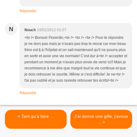
Répondre
N
Nouch
19/02/2012 01:07
<br /> Bonsoir Florentin,<br /> <br /> <br /> Pour te répondre
je ne dors pas mais je n'avais pas trop le moral car mon beau
frère est tj à l'hôpital et on sait maintenant qu'il ne pourra plus
en sortir et avoir une vie normale! C'est dur à<br /> accepter et
pendant un moment je n'avais plus envie de venir ici!! Mais je
recommence à me dire que malgré tout la vie continue et que
je dois retrouver le sourite..Même si c'est difficile! Je ne<br />
t'ai pas oublié et je suis raviede retrouver tes écrits!<br />
Répondre
< Tant qu'à faire ...
J'ai donné une gifle, j'avoue
... >