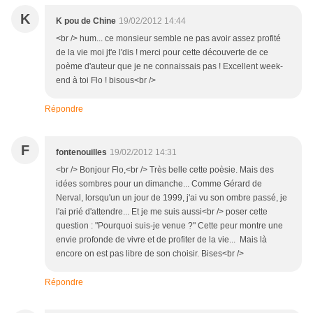
K
K pou de Chine
19/02/2012 14:44
<br /> hum... ce monsieur semble ne pas avoir assez profité
de la vie moi jt'e l'dis ! merci pour cette découverte de ce
poème d'auteur que je ne connaissais pas ! Excellent week-
end à toi Flo ! bisous<br />
Répondre
F
fontenouilles
19/02/2012 14:31
<br /> Bonjour Flo,<br /> Très belle cette poèsie. Mais des
idées sombres pour un dimanche... Comme Gérard de
Nerval, lorsqu'un un jour de 1999, j'ai vu son ombre passé, je
l'ai prié d'attendre... Et je me suis aussi<br /> poser cette
question : "Pourquoi suis-je venue ?" Cette peur montre une
envie profonde de vivre et de profiter de la vie... Mais là
encore on est pas libre de son choisir. Bises<br />
Répondre