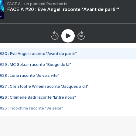
FACE A - un podcast Purecharts
FACE A #30 : Eve Angeli raconte "Avant de partir"
#30 : Eve Angeli raconte "Avant de partir"
#29 : MC Solaar raconte "Bouge de là"
28 : Lorie raconte "Je vais vite"
#27 : Christophe Willem raconte "Jacques a dit"
#26 : Chimène Badi raconte "Entre nous"
#25 : Indochine raconte "3e sexe"
#24 : Zaho raconte "C'est chelou"
#23 : Patrick Bruel raconte "Au café des délices"