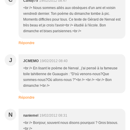
Candy75
19/02/2012 08:47
<br /> Nous sommes allés aux obsèques d'un ami et voisin
vendredi dernier. Ton poème du dimanche tombe à pic.
Moments difficiles pour tous. Ce texte de Gérard de Nerval est
très beau et je crois l'avoir<br /> étudié à l'école. Bon
dimanche et bises parisiennes.<br />
Répondre
J
JCMEMO
19/02/2012 08:40
<br /> En lisant le poème de Nerval , j'ai pensé à la fameuse
toile tahitienne de Guauguin : "D'où venons-nous?Que
sommes-nous?Où allons-nous ?"<br /> <br /> <br /> Bon
dimanche !<br />
Répondre
N
naniemel
19/02/2012 08:31
<br /> Bonjour, souvent nous disons pourquoi ? Gros bisous.
<br />