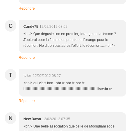
Répondre
C
Candy75
12/02/2012 08:52
<br /> Que déguste t'on en premier, l'orange ou la femme ?
J'opterai pour la femme en premier et l'orange pour le
réconfort. Ne dit-on pas après l'effort, le réconfort......<br />
Répondre
T
telos
12/02/2012 08:27
<br /> oui c'est bon...<br /> <br /> <br />
biiiiiiiiiiiiiiiiiiiiiiiiiiiiiiiiiiiiiiiiiiiiiiiiiiiiiiiiiiiiiiiiiiiiiiiiiiiiiiiiiiiise<br />
Répondre
N
New Dawn
12/02/2012 07:35
<br /> Une belle association que celle de Modigliani et de