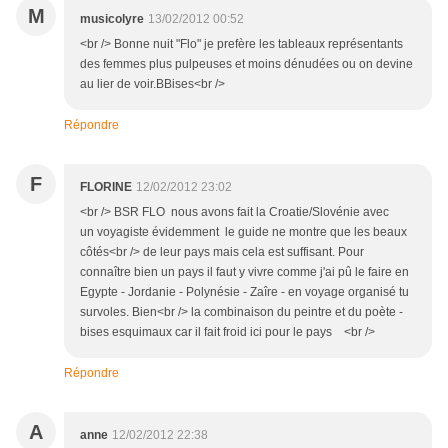
M
musicolyre
13/02/2012 00:52
<br /> Bonne nuit "Flo" je prefère les tableaux représentants
des femmes plus pulpeuses et moins dénudées ou on devine
au lier de voir.BBises<br />
Répondre
F
FLORINE
12/02/2012 23:02
<br /> BSR FLO nous avons fait la Croatie/Slovénie avec
un voyagiste évidemment le guide ne montre que les beaux
côtés<br /> de leur pays mais cela est suffisant. Pour
connaître bien un pays il faut y vivre comme j'ai pû le faire en
Egypte - Jordanie - Polynésie - Zaîre - en voyage organisé tu
survoles. Bien<br /> la combinaison du peintre et du poète -
bises esquimaux car il fait froid ici pour le pays <br />
Répondre
A
anne
12/02/2012 22:38