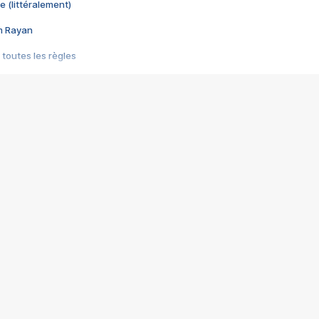
e (littéralement)
im Rayan
 toutes les règles
s les jeux vidéo
us choquant de Rockstar ? - Le scandale BULLY
e plus moche de Steam
du RÊVE tourne au CAUCHEMAR
pendant 8 heures
it… à tort
umiliés par un jeu vidéo
ire - Final Fantasy 8
ti un empire - Age of Empires
story DOFUS