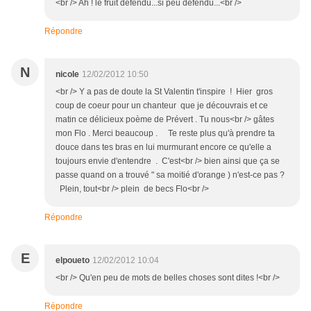
<br /> Ah ! le fruit défendu...si peu défendu...<br />
Répondre
N
nicole
12/02/2012 10:50
<br /> Y a pas de doute la St Valentin t'inspire ! Hier gros
coup de coeur pour un chanteur que je découvrais et ce
matin ce délicieux poème de Prévert . Tu nous<br /> gâtes
mon Flo . Merci beaucoup . Te reste plus qu'à prendre ta
douce dans tes bras en lui murmurant encore ce qu'elle a
toujours envie d'entendre . C'est<br /> bien ainsi que ça se
passe quand on a trouvé " sa moitié d'orange ) n'est-ce pas ?
Plein, tout<br /> plein de becs Flo<br />
Répondre
E
elpoueto
12/02/2012 10:04
<br /> Qu'en peu de mots de belles choses sont dites !<br />
Répondre