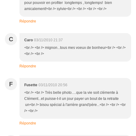
pour pouvoir en profiter longtemps , longtemps! bien
amicalement!<br /> sylvie<br /> <br /> <br /> <br />
Répondre
C
Caro
03/11/2010 21:37
<br /> <br /> mignon...tous mes voeux de bonheur<br /> <br />
<br /> <br />
Répondre
F
Fusette
03/11/2010 20:56
<br /> <br /> Très belle photo.....que la vie soit clémente à
Clément...et puisse-t-il un jour payer un bout de ta retraite
un<br /> bisou spécial à l'arrière grand'père...<br /> <br /> <br
/> <br />
Répondre