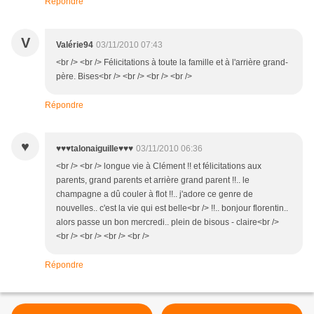
Répondre
V
Valérie94
03/11/2010 07:43
<br /> <br /> Félicitations à toute la famille et à l'arrière grand-
père. Bises<br /> <br /> <br /> <br />
Répondre
♥
♥♥♥talonaiguille♥♥♥
03/11/2010 06:36
<br /> <br /> longue vie à Clément !! et félicitations aux
parents, grand parents et arrière grand parent !!.. le
champagne a dû couler à flot !!.. j'adore ce genre de
nouvelles.. c'est la vie qui est belle<br /> !!.. bonjour florentin..
alors passe un bon mercredi.. plein de bisous - claire<br />
<br /> <br /> <br /> <br />
Répondre