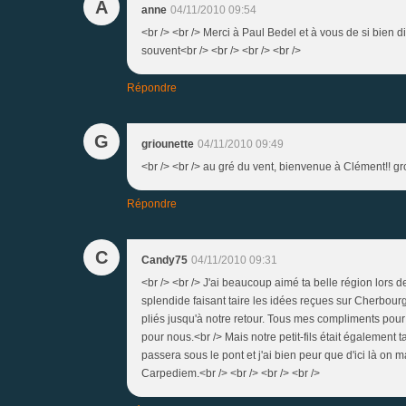
A
anne
04/11/2010 09:54
<br /> <br /> Merci à Paul Bedel et à vous de si bien
souvent<br /> <br /> <br /> <br />
Répondre
G
griounette
04/11/2010 09:49
<br /> <br /> au gré du vent, bienvenue à Clément!! gro
Répondre
C
Candy75
04/11/2010 09:31
<br /> <br /> J'ai beaucoup aimé ta belle région lors 
splendide faisant taire les idées reçues sur Cherbourg 
pliés jusqu'à notre retour. Tous mes compliments pour
pour nous.<br /> Mais notre petit-fils était également t
passera sous le pont et j'ai bien peur que d'ici là on m
Carpediem.<br /> <br /> <br /> <br />