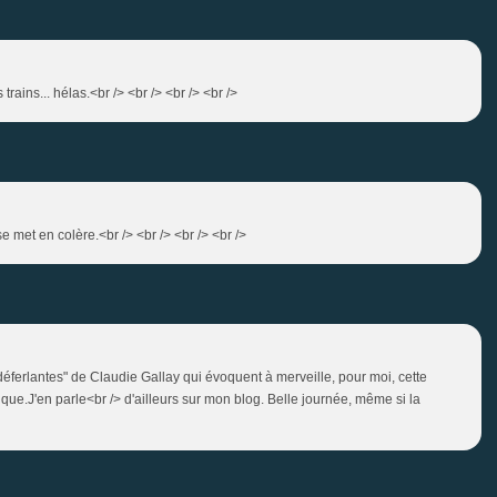
trains... hélas.<br /> <br /> <br /> <br />
 se met en colère.<br /> <br /> <br /> <br />
s déferlantes" de Claudie Gallay qui évoquent à merveille, pour moi, cette
ique.J'en parle<br /> d'ailleurs sur mon blog. Belle journée, même si la