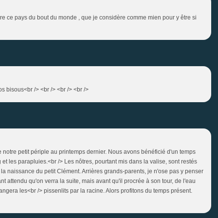
 dire ce pays du bout du monde , que je considère comme mien pour y être si
s bisous<br /> <br /> <br /> <br />
de notre petit périple au printemps dernier. Nous avons bénéficié d'un temps
et les parapluies.<br /> Les nôtres, pourtant mis dans la valise, sont restés
 la naissance du petit Clément. Arrières grands-parents, je n'ose pas y penser
ant attendu qu'on verra la suite, mais avant qu'il procrée à son tour, de l'eau
angera les<br /> pissenlits par la racine. Alors profitons du temps présent.