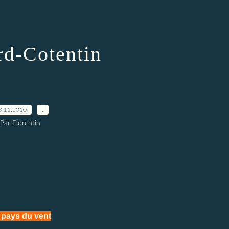
d-Cotentin
3.11.2010
…
Par Florentin
 pays du vent