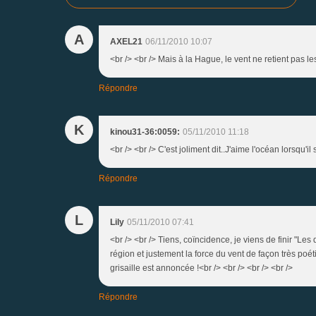
A
AXEL21
06/11/2010 10:07
<br /> <br /> Mais à la Hague, le vent ne retient pas les 
Répondre
K
kinou31-36:0059:
05/11/2010 11:18
<br /> <br /> C'est joliment dit..J'aime l'océan lorsqu'il
Répondre
L
Lily
05/11/2010 07:41
<br /> <br /> Tiens, coïncidence, je viens de finir "Le
région et justement la force du vent de façon très poét
grisaille est annoncée !<br /> <br /> <br /> <br />
Répondre