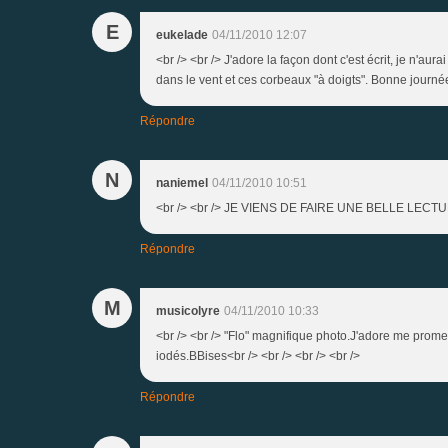
E
eukelade
04/11/2010 12:07
<br /> <br /> J'adore la façon dont c'est écrit, je n'au
dans le vent et ces corbeaux "à doigts". Bonne journée 
Répondre
N
naniemel
04/11/2010 10:51
<br /> <br /> JE VIENS DE FAIRE UNE BELLE LECTURE, 
Répondre
M
musicolyre
04/11/2010 10:33
<br /> <br /> "Flo" magnifique photo.J'adore me prom
iodés.BBises<br /> <br /> <br /> <br />
Répondre