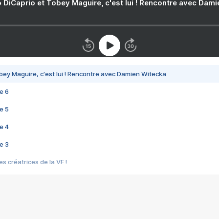
 DiCaprio et Tobey Maguire, c'est lui ! Rencontre avec Dam
bey Maguire, c'est lui ! Rencontre avec Damien Witecka
e 6
e 5
e 4
e 3
s créatrices de la VF !
e 2
e 1
e Mektoub My Love arrive enfin ! Rencontre avec Shaïn Boumedine et Sal