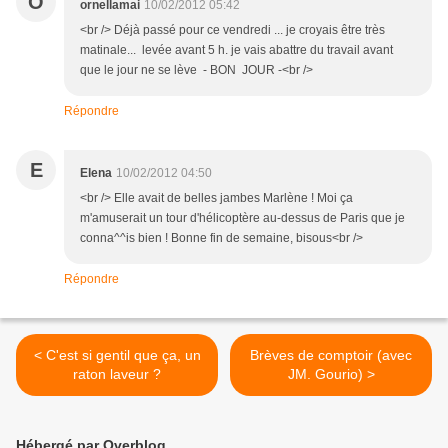
O
ornellamai
10/02/2012 05:42
<br /> Déjà passé pour ce vendredi ... je croyais être très
matinale... levée avant 5 h. je vais abattre du travail avant
que le jour ne se lève - BON JOUR -<br />
Répondre
E
Elena
10/02/2012 04:50
<br /> Elle avait de belles jambes Marlène ! Moi ça
m'amuserait un tour d'hélicoptère au-dessus de Paris que je
conna^^is bien ! Bonne fin de semaine, bisous<br />
Répondre
< C'est si gentil que ça, un
Brèves de comptoir (avec
raton laveur ?
JM. Gourio) >
Hébergé par Overblog