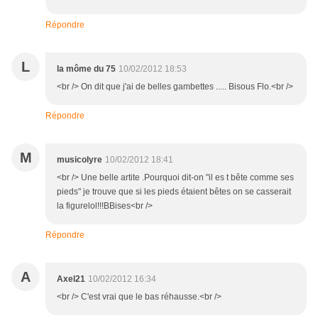
Répondre
L
la môme du 75
10/02/2012 18:53
<br /> On dit que j'ai de belles gambettes ..... Bisous Flo.<br />
Répondre
M
musicolyre
10/02/2012 18:41
<br /> Une belle artite .Pourquoi dit-on "il es t bête comme ses
pieds" je trouve que si les pieds étaient bêtes on se casserait
la figurelol!!!BBises<br />
Répondre
A
Axel21
10/02/2012 16:34
<br /> C'est vrai que le bas réhausse.<br />