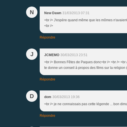
N
New Dawn
31/03/2013 07:31
<br /> J'espère quand même que les mômes n'avaient pas
<br />
Répondre
J
JCMEMO
30/03/2013 23:51
<br /> Bonnes Fêtes de Paques donc<br /> <br /> <br />
te donne un conseil à propos des films sur la religion 
Répondre
D
dom
30/03/2013 19:36
<br /> je ne connaissais pas cette légende ... bon di
Répondre