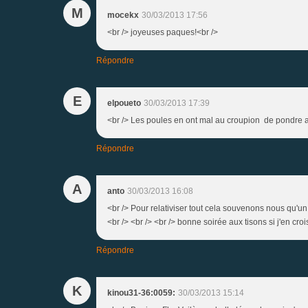
M
mocekx
30/03/2013 17:56
<br /> joyeuses paques!<br />
Répondre
E
elpoueto
30/03/2013 17:39
<br /> Les poules en ont mal au croupion de pondre au
Répondre
A
anto
30/03/2013 16:08
<br /> Pour relativiser tout cela souvenons nous qu'u
<br /> <br /> <br /> bonne soirée aux tisons si j'en croi
Répondre
K
kinou31-36:0059:
30/03/2013 15:14