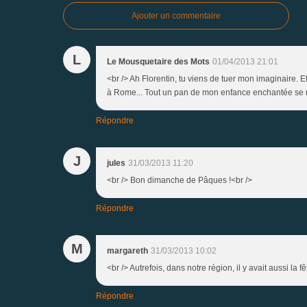
Ajouter un commentaire
L
Le Mousquetaire des Mots
01/04/2013 21:01
<br /> Ah Florentin, tu viens de tuer mon imaginaire. 
à Rome... Tout un pan de mon enfance enchantée se m
Répondre
J
jules
31/03/2013 11:20
<br /> Bon dimanche de Pâques !<br />
Répondre
M
margareth
31/03/2013 10:02
<br /> Autrefois, dans notre région, il y avait aussi la 
Répondre