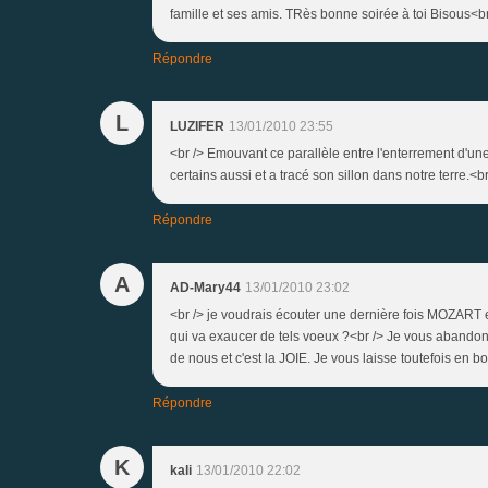
famille et ses amis. TRès bonne soirée à toi Bisous<br 
Répondre
L
LUZIFER
13/01/2010 23:55
<br /> Emouvant ce parallèle entre l'enterrement d'u
certains aussi et a tracé son sillon dans notre terre.<br
Répondre
A
AD-Mary44
13/01/2010 23:02
<br /> je voudrais écouter une dernière fois MOZART et
qui va exaucer de tels voeux ?<br /> Je vous abandonn
de nous et c'est la JOIE. Je vous laisse toutefois en 
Répondre
K
kali
13/01/2010 22:02