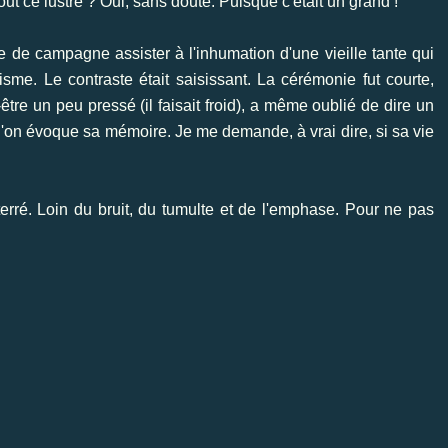
, tout ce lustre ? Oui, sans doute. Puisque c'était un grand !
se de campagne assister à l'inhumation d'une vieille tante qui
sme. Le contraste était saisissant. La cérémonie fut courte,
tre un peu pressé (il faisait froid), a même oublié de dire un
'on évoque sa mémoire. Je me demande, à vrai dire, si sa vie
erré. Loin du bruit, du tumulte et de l'emphase. Pour ne pas