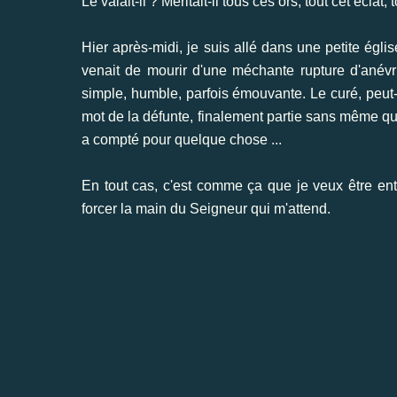
Le valait-il ? Méritait-il tous ces ors, tout cet éclat
Hier après-midi, je suis allé dans une petite égli
venait de mourir d'une méchante rupture d'anévri
simple, humble, parfois émouvante. Le curé, peut-ê
mot de la défunte, finalement partie sans même qu
a compté pour quelque chose ...
En tout cas, c'est comme ça que je veux être ent
forcer la main du Seigneur qui m'attend.