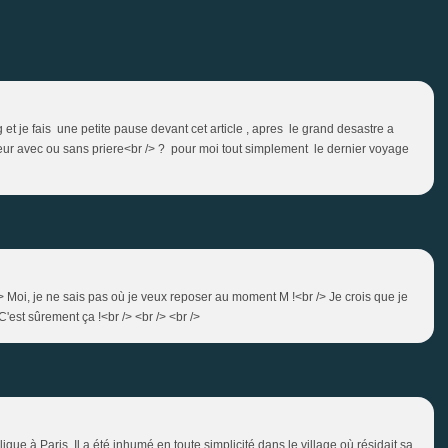
g et je fais une petite pause devant cet article , apres le grand desastre a
fleur avec ou sans priere<br /> ? pour moi tout simplement le dernier voyage
/> Moi, je ne sais pas où je veux reposer au moment M !<br /> Je crois que je
C'est sûrement ça !<br /> <br /> <br />
ue à Paris. Il a été inhumé en toute simplicité dans le village où résidait sa