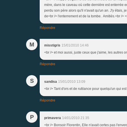
mère, dans le caveau où cette dernière est enterrée 
perdu son père alors qu'il n'avait qu'un an. J'y étais, 
de<br /> l'enterrement et de la tombe. Amitiés.<br /> <br
Répondre
M
misstigris
15/01/2010 14:46
<br /> et moi aussi, juste ceux que j'aime, les autres o
Répondre
S
sandisa
15/01/2010 13:09
<br /> Tant d'ors et de rutilance pour quelqu'un qui est pa
Répondre
P
primavera
14/01/2010 21:35
<br /> Bonsoir Florentin, Elle n'avait certes pas l'en