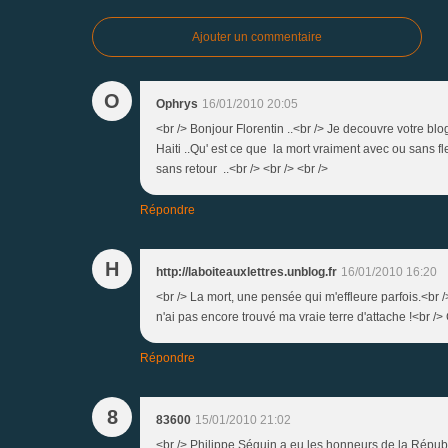
Ajouter un commentaire
O
Ophrys
16/01/2010 20:05
<br /> Bonjour Florentin ..<br /> Je decouvre votre blo
Haiti ..Qu' est ce que la mort vraiment avec ou sans 
sans retour ..<br /> <br /> <br />
Répondre
H
http://laboiteauxlettres.unblog.fr
16/01/2010 16:20
<br /> La mort, une pensée qui m'effleure parfois.<br 
n'ai pas encore trouvé ma vraie terre d'attache !<br /> 
Répondre
8
83600
15/01/2010 21:02
<br /> Philippe Séguin a eu les honneurs de la Républiq