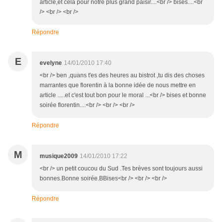
article,et cela pour nôtre plus grand paisir....<br /> bises....<br
/> <br /> <br />
Répondre
E
evelyne
14/01/2010 17:40
<br /> ben ,quans t'es des heures au bistrot ,tu dis des choses
marrantes que florentin à la bonne idée de nous mettre en
article .....et c'est tout bon pour le moral ...<br /> bises et bonne
soirée florentin....<br /> <br /> <br />
Répondre
M
musique2009
14/01/2010 17:22
<br /> un petit coucou du Sud .Tes brèves sont toujours aussi
bonnes.Bonne soirée.BBises<br /> <br /> <br />
Répondre