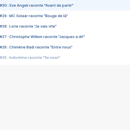
#30 : Eve Angeli raconte "Avant de partir"
#29 : MC Solaar raconte "Bouge de là"
28 : Lorie raconte "Je vais vite"
#27 : Christophe Willem raconte "Jacques a dit"
#26 : Chimène Badi raconte "Entre nous"
#25 : Indochine raconte "3e sexe"
#24 : Zaho raconte "C'est chelou"
#23 : Patrick Bruel raconte "Au café des délices"
#22 : Kyo raconte "Le chemin"
#21 : Nolwenn Leroy raconte "Cassé"
#20 : Patrick Hernandez raconte "Born to be alive"
#19 : Lorie raconte "Près de moi"