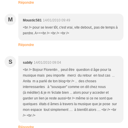
Répondre
M
Moustic581
14/01/2010 09:49
<br /> pour se lever tôt, c'est vrai, vite debout,, pas de temps à
perdre. A++<br /> <br /> <br />
Répondre
S
sabily
14/01/2010 09:04
<br /> Bojour Florentin , peut être question d âge pour la
musique mais peu importe merci du retour en tout cas ...
Anita m a parlé de ton blog<br /> .. des choses
interressantes à "sousquer" comme on dit chez nous
(à méditer) & je m 'éclate bien ... alors pour y acceder et
garder un lien je reste aussi<br /> même si ce ne sont que
quelques états d âmes à travers la musique que je pose sur
mon espace tout simplement .... à bientôt alors .... <br /> <br
/> <br />
Répondre