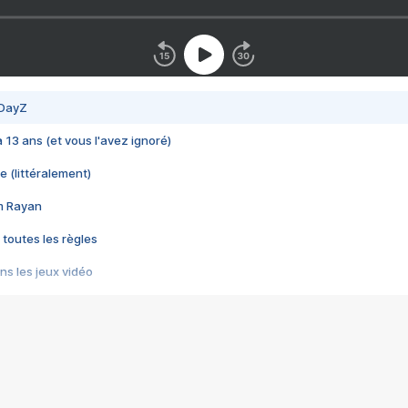
 DayZ
 a 13 ans (et vous l'avez ignoré)
e (littéralement)
im Rayan
 toutes les règles
s les jeux vidéo
us choquant de Rockstar ? - Le scandale BULLY
e plus moche de Steam
du RÊVE tourne au CAUCHEMAR
pendant 8 heures