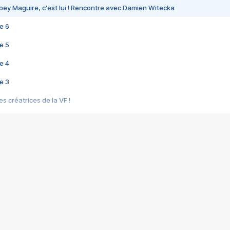
bey Maguire, c'est lui ! Rencontre avec Damien Witecka
e 6
e 5
e 4
e 3
s créatrices de la VF !
e 2
e 1
e Mektoub My Love arrive enfin ! Rencontre avec Shaïn Boumedine et Sal
i : après Toni en famille
elle réalise le bouleversant Dites lui que je l'aime
ais ! Rencontre autour de Vie privée de Rebecca Zlotowski
 de Marguerite, Grave... Rencontre avec Ella Rumpf