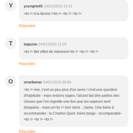
Y
ysengrin45
24/01/2010 14:31
<br /> A la tienne !<br /> <br /> <br />
Répondre
T
tagazou
24/01/2010 12:05
<br /> Bel effort de mémoire!<br /> <br /> <br />
Répondre
O
ornellamai
24/01/2010 09:09
<br /> moi, c'est un peu plus d'un verre ! c'est une question
d'habitude - mais restons sages, l'alcool fait dire parfois des
choses que l'on regrette une fois que les vapeurs sont
dissipées - mais un<br /> bon demi .. j'aime. Une bière à
recommander : la Charles Quint -bière belge - incomparable -
<br /> <br /> <br />
Répondre