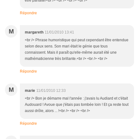
être parfaite!<br /> <br /> <br /> <br />
Répondre
M
margareth
11/01/2010 13:41
<br /> Phrase humoristique qui peut cependant être entendue
selon deux sens. Son mari était le génie que tous
connaissent. Mais il paraît qu'elle-même aurait été une
mathématicienne très brillante.<br /> <br /> <br />
Répondre
M
marie
11/01/2010 12:33
<br /> Bon je démarre mal l'année : j'avais lu Audiard et c'était
Audouard ! Avoue que j'étais pas tombée loin ! Et ça reste tout
aussi drôle, alors ... !<br /> <br /> <br />
Répondre