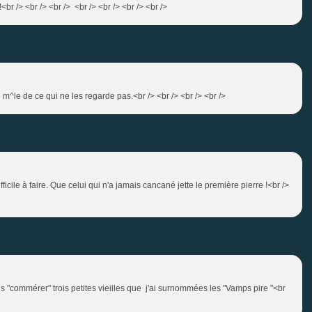
.mdr !!!!<br /> <br /> <br /> <br /> <br /> <br /> <br />
se m^le de ce qui ne les regarde pas.<br /> <br /> <br /> <br />
difficile à faire. Que celui qui n'a jamais cancané jette le première pierre !<br />
is "commérer" trois petites vieilles que j'ai surnommées les "Vamps pire "<br