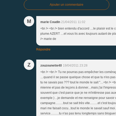
Ajouter un commentaire
M
marie Coudin
21/04/2011 11:02
<br /> <br /> bien entendu d'accord ....le plaisir est l
plume AZERT ....et vous lis avec toujours autant de plai
/> marie de
Répondre
Z
zouzounette40
19/04/2011 23:28
<br /> <br /> Tu ne pourras pas empêcher les comérages
....quand il se passe quelque chose et que tu n'es pas a
tu ne savais pas ??? tout le monde le sait "....<br /> 
mienne et pas de leçons à donner....mais j'ai l'impressi
souvent que c'est parce que je ne m'intéresse pas aux aut
exemple ) ...je demande et me renseigne pour savoir qui
campagne..........tout se sait très vite..........et c'est t
mari me faisait cocu...tout le monde le savait sauf moi.....
service...........tu n'as pas tenu longtemps sans bloguer........