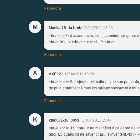
Répondre
M
Monica15 - la breiz
18/04/2011 15:35
<br /> <br /> d accord avec toi , j abomine ce genre de
<br /> kénavo<br /> <br /> <br /> <br />
Répondre
A
AXEL21
17/04/2011 18:26
<br /> <br /> Se réjouir des malheurs de son prochain,
de pute appartient à tous les milieux sociaux et à tous 
Répondre
K
kinou31-36 :0059:
17/04/2011 15:47
<br /> <br /> J'ai horreur de me mêler à ce genre de co
quoi. Et, quand ils ne savent pas, ils inventent.<br /> <