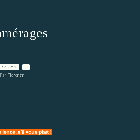
mérages
5.04.2011
…
Par Florentin
lence, s'il vous plaît !