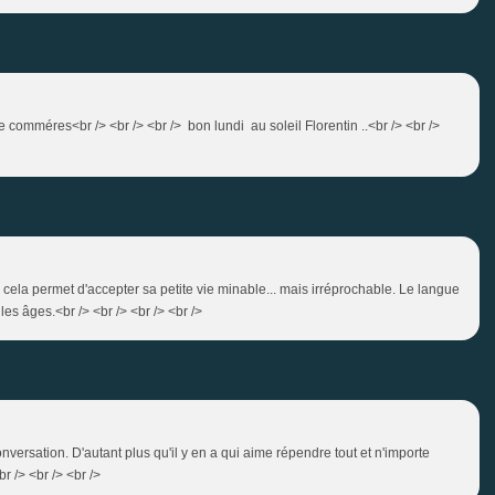
 comméres<br /> <br /> <br /> bon lundi au soleil Florentin ..<br /> <br />
 cela permet d'accepter sa petite vie minable... mais irréprochable. Le langue
les âges.<br /> <br /> <br /> <br />
nversation. D'autant plus qu'il y en a qui aime répendre tout et n'importe
br /> <br /> <br />