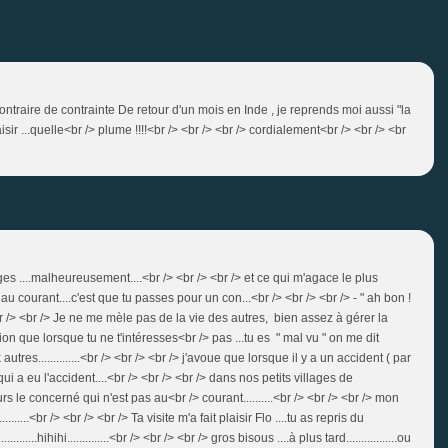
e contraire de contrainte De retour d'un mois en Inde , je reprends moi aussi "la
sir ...quelle<br /> plume !!!!<br /> <br /> <br /> cordialement<br /> <br /> <br
 ....malheureusement....<br /> <br /> <br /> et ce qui m'agace le plus
u courant....c'est que tu passes pour un con...<br /> <br /> <br /> - " ah bon !
<br /> <br /> Je ne me mèle pas de la vie des autres, bien assez à gérer la
on que lorsque tu ne t'intéresses<br /> pas ...tu es " mal vu " on me dit
res..............<br /> <br /> <br /> j'avoue que lorsque il y a un accident ( par
 a eu l'accident....<br /> <br /> <br /> dans nos petits villages de
oujours le concerné qui n'est pas au<br /> courant..........<br /> <br /> <br /> mon
......<br /> <br /> <br /> Ta visite m'a fait plaisir Flo ....tu as repris du
.....hihihi..............<br /> <br /> <br /> gros bisous ....à plus tard.................ou