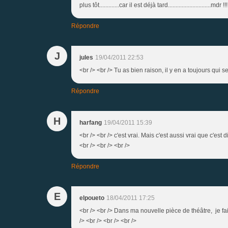
plus tôt.............car il est déjà tard...........................
Répondre
J
jules
19/04/2011 22:53
<br /> <br /> Tu as bien raison, il y en a toujours qui 
Répondre
H
harfang
19/04/2011 15:39
<br /> <br /> c'est vrai. Mais c'est aussi vrai que c'est 
<br /> <br /> <br />
Répondre
E
elpoueto
18/04/2011 17:25
<br /> <br /> Dans ma nouvelle pièce de théâtre, je fa
/> <br /> <br /> <br />