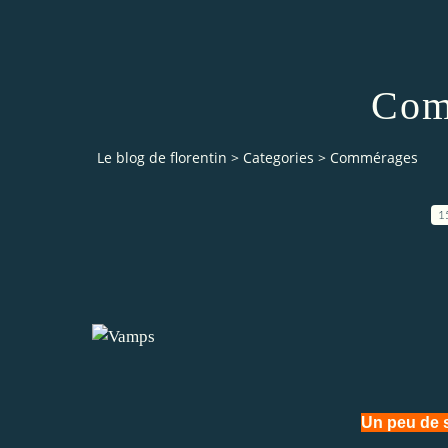
Com
Le blog de florentin
>
Categories
>
Commérages
1
Un peu de si