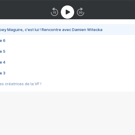
bey Maguire, c'est lui ! Rencontre avec Damien Witecka
e 6
e 5
e 4
e 3
s créatrices de la VF !
e 2
e 1
e Mektoub My Love arrive enfin ! Rencontre avec Shaïn Boumedine et Sal
i : après Toni en famille