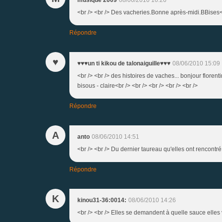
<br /> <br /> Des vacheries.Bonne après-midi.BBises<br
Répondre
♥
♥♥♥un ti kikou de talonaiguille♥♥♥
08/06/2010 15:09
<br /> <br /> des histoires de vaches... bonjour florent
bisous - claire<br /> <br /> <br /> <br /> <br />
Répondre
A
anto
08/06/2010 14:51
<br /> <br /> Du dernier taureau qu'elles ont rencontré !
Répondre
K
kinou31-36:0014:
08/06/2010 14:26
<br /> <br /> Elles se demandent à quelle sauce elles v