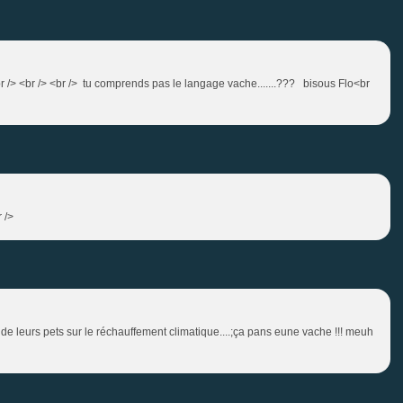
 <br /> <br /> tu comprends pas le langage vache.......??? bisous Flo<br
 />
ce de leurs pets sur le réchauffement climatique....;ça pans eune vache !!! meuh