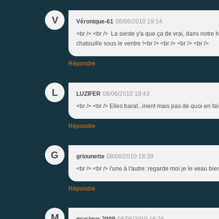
V
Véronique-61
08/06/2010 19:14
<br /> <br /> La sieste y'a que ça de vrai, dans notre 
chatouille sous le ventre !<br /> <br /> <br /> <br />
Répondre
L
LUZIFER
08/06/2010 18:43
<br /> <br /> Elles barat...inent mais pas de quoi en fai
Répondre
G
griounette
08/06/2010 18:39
<br /> <br /> l'une à l'autre: regarde moi je le veau bien
Répondre
M
musique 2009
08/06/2010 16:26