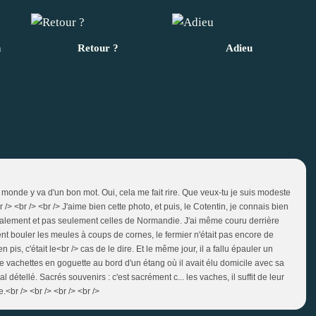
n
Retour ?
Adieu
le monde y va d'un bon mot. Oui, cela me fait rire. Que veux-tu je suis modeste
/> <br /> <br /> J'aime bien cette photo, et puis, le Cotentin, je connais bien
galement et pas seulement celles de Normandie. J'ai même couru derrière
ient bouler les meules à coups de cornes, le fermier n'était pas encore de
en pis, c'était le<br /> cas de le dire. Et le même jour, il a fallu épauler un
 vachettes en goguette au bord d'un étang où il avait élu domicile avec sa
 détellé. Sacrés souvenirs : c'est sacrément c... les vaches, il suffit de leur
e.<br /> <br /> <br /> <br />