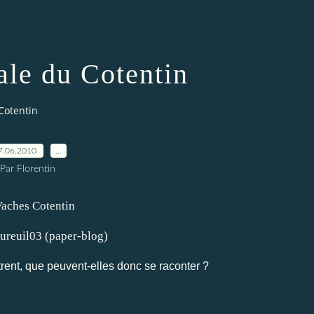
ale du Cotentin
Cotentin
7.06.2010
…
Par Florentin
aper-blog)
ent, que peuvent-elles donc se raconter ?