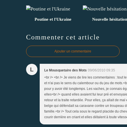
Poutine et l'Ukraine
Nouvelle hésitatio
Commenter cet article
Ajouter un commentaire
L
Le Mousquetaire des Mots
09/06/2010 09:35
<br /> <br /> Je viens de lire les commentaires : tout 
et n'ai pas le sens du calembour ou du jeu de mots.<br 
pour y avoir été longtemps. Les vaches, je connais é
elles<br /> quand elles avaient fui leur pré et envoya
retour et la traite retardée. Pour elles, ça allait de mal 
belge qui défendait sa caravane contre un troupeau de
famille.<br /> Tout cela sous le regard placide du cheval
courir derrière en criant et elles détalent à toute vitess