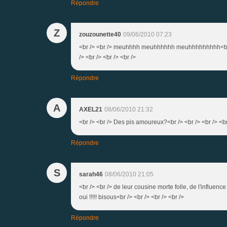
Répondre
Z
zouzounette40
09/06/2010 07:23
<br /> <br /> meuhhhh meuhhhhhh meuhhhhhhhhh<br />
/> <br /> <br /> <br />
Répondre
A
AXEL21
08/06/2010 21:32
<br /> <br /> Des pis amoureux?<br /> <br /> <br /> <br
Répondre
S
sarah46
08/06/2010 21:05
<br /> <br /> de leur cousine morte folle, de l'influen
oui !!!!! bisous<br /> <br /> <br /> <br />
Répondre