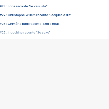
28 : Lorie raconte "Je vais vite"
#27 : Christophe Willem raconte "Jacques a dit"
#26 : Chimène Badi raconte "Entre nous"
#25 : Indochine raconte "3e sexe"
#24 : Zaho raconte "C'est chelou"
#23 : Patrick Bruel raconte "Au café des délices"
#22 : Kyo raconte "Le chemin"
#21 : Nolwenn Leroy raconte "Cassé"
#20 : Patrick Hernandez raconte "Born to be alive"
#19 : Lorie raconte "Près de moi"
#18 : Michael Jones raconte "A nos actes manqués" (avec Jean-Jacque
#17 : Khaled raconte "Aïcha"