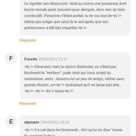
lui signifier son désaccord. Voilà au moins une promesse dont
tout le monde parle (souvent pour dénigrer, donc rien de bien
constructif). Personne n'étant parfait, tu ne vas tout de<br />
même pas exiger que celui-là le soit après que son
prédéceseur a été très imparfait.<br />
Répondre
F
Fusette
29/03/2013 21:17
<br /> Décevant..mais je rejoins Ballendar..ce n'était pas
forcément le "meilleur", juste celui qui nous sortait du
sarkosisme..alors ..laissons-lui un peu de temps, même sans
grande illusion..en<br /> souhaitant qu'il ne fasse pas pire..
<br /> <br /> <br /> bises<br />
Répondre
E
elpoueto
29/03/2013 18:02
<br /> Il a rué dans les brancards , d'ici qu'on lui dise "casse-