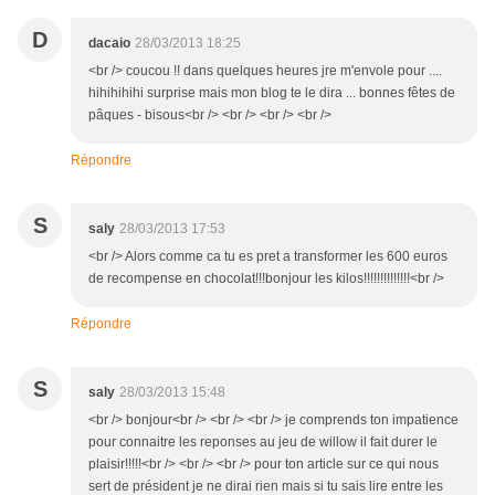
D
dacaio
28/03/2013 18:25
<br /> coucou !! dans quelques heures jre m'envole pour ....
hihihihihi surprise mais mon blog te le dira ... bonnes fêtes de
pâques - bisous<br /> <br /> <br /> <br />
Répondre
S
saly
28/03/2013 17:53
<br /> Alors comme ca tu es pret a transformer les 600 euros
de recompense en chocolat!!!bonjour les kilos!!!!!!!!!!!!!!<br />
Répondre
S
saly
28/03/2013 15:48
<br /> bonjour<br /> <br /> <br /> je comprends ton impatience
pour connaitre les reponses au jeu de willow il fait durer le
plaisir!!!!!<br /> <br /> <br /> pour ton article sur ce qui nous
sert de président je ne dirai rien mais si tu sais lire entre les