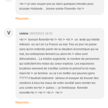
<br /> je vais couper pon pc dans quelques minutes pour
écoiuter Hollande ... bonne soirée Florentin <br />
Répondre
V
violete
28/03/2013 18:52
<br /> bonsoir florentin<br /> <br /> <br /> un texte qui mérite
refexion ou va t on La France va mal. Pas un jour ne passe
sans qu'on entende parler de la situation économique qui va
mal, les entreprises ferment ou alors<br /> elles sont
délocalisées... La misère augmente, le nombre de personnes
qui sollicitent les restos du coeur explose. Les expulsions
locatives viennent de s'arrêter comme le prévoit la loi mais
mars<br /> se termine ou va t on mettre ces pauvres gens
????? il faudrait redevenir sérieux et essayer de trouver des
solutions à tous les maux de notre société sans monter les
uns contre les<br /> autres::::: je t'embrasse florentin
monette<br /> <br /> <br /> <br />
Répondre