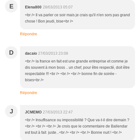
E
Elena800
28/03/2013 05:07
<br /> Il va parler ce soir mais je crais qu'il n'en sors pas grand
chose ! Bon jeudi, bise<br />
Répondre
D
dacaio
27/03/2013 23:08
<br /> la france en fait est une grande entreprise et comme je
dis souvent à mon boss .. un chef, pour être respecté, doit être
respectable !!! <br /> <br /> <br /> bonne fin de soirée -
bises<br />
Répondre
J
JCMEMO
27/03/2013 22:47
<br /> Insuffisance ou impossibilité ? Que va-t-il dire demain ?
<br /> <br /> <br /> Je crois que le commentaire de Ballendar
est tout à fait juste...<br /> <br /> <br /> Bonne nuit ! <br />