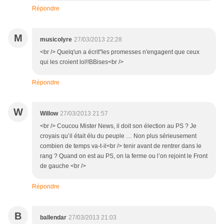
Répondre
M
musicolyre
27/03/2013 22:28
<br /> Quelq'un a écrit"les promesses n'engagent que ceux
qui les croient lol!!BBises<br />
Répondre
W
Willow
27/03/2013 21:57
<br /> Coucou Mister News, il doit son élection au PS ? Je
croyais qu’il était élu du peuple … Non plus sérieusement
combien de temps va-t-il<br /> tenir avant de rentrer dans le
rang ? Quand on est au PS, on la ferme ou l’on rejoint le Front
de gauche <br />
Répondre
B
ballendar
27/03/2013 21:03