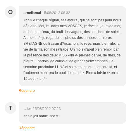
O
ornellamai
15/08/2012 08:32
<br /> A chaque région, ses atours , qui ne sont pas pour nous
déplaire. Moi, ici, dans mes VOSGES, je rêve toujours de mer,
de bord de l'eau, du bruit des vagues, des couchers de soleil.
Alors,<br /> je regarde les photos des années dernières,
BRETAGNE ou Bassin d'Arcachon.. je rêve, mais bien vite, la
vie de la maison me rattrape. Un mois d'août bien rempli par
la présence des deux MISS -<br /> pleines de vie, de rires, de
pleurs.... parfois, de calins et de grands yeux étonnés. La
semaine prochaine LUNA et sa maman seront encore là, et
l'automne montrera le bout de son nez. Bien à toi<br /> en ce
15 août -<br />
Répondre
T
telos
15/08/2012 07:23
<br /> joli home..<br />
Répondre