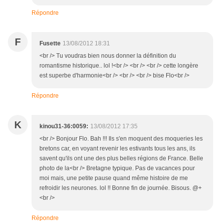
Répondre
F
Fusette
13/08/2012 18:31
<br /> Tu voudras bien nous donner la définition du
romantisme historique.. lol !<br /> <br /> <br /> cette longère
est superbe d'harmonie<br /> <br /> <br /> bise Flo<br />
Répondre
K
kinou31-36:0059:
13/08/2012 17:35
<br /> Bonjour Flo. Bah !!! Ils s'en moquent des moqueries les
bretons car, en voyant revenir les estivants tous les ans, ils
savent qu'ils ont une des plus belles régions de France. Belle
photo de la<br /> Bretagne typique. Pas de vacances pour
moi mais, une petite pause quand même histoire de me
refroidir les neurones. lol !! Bonne fin de journée. Bisous. @+
<br />
Répondre