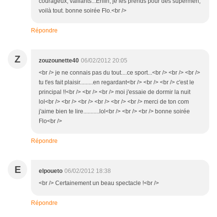
courageux, vaillants...Enfin, je les prends pour des supermen,
voilà tout. bonne soirée Flo.<br />
Répondre
Z
zouzounette40
06/02/2012 20:05
<br /> je ne connais pas du tout....ce sport...<br /> <br /> <br />
tu t'es fait plaisir.........en regardant<br /> <br /> <br /> c'est le
principal !!<br /> <br /> <br /> moi j'essaie de dormir la nuit
lol<br /> <br /> <br /> <br /> <br /> <br /> merci de ton com
j'aime bien te lire...........lol<br /> <br /> <br /> bonne soirée
Flo<br />
Répondre
E
elpoueto
06/02/2012 18:38
<br /> Certainement un beau spectacle !<br />
Répondre