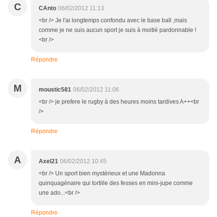
C
CAnto
06/02/2012 11:13
<br /> Je l'ai longtemps confondu avec le base ball ,mais
comme je ne suis aucun sport je suis à moitié pardonnable !
<br />
Répondre
M
moustic581
06/02/2012 11:06
<br /> je prefere le rugby à des heures moins tardives A++<br
/>
Répondre
A
Axel21
06/02/2012 10:45
<br /> Un sport bien mystérieux et une Madonna
quinquagénaire qui tortille des fesses en mini-jupe comme
une ado...<br />
Répondre