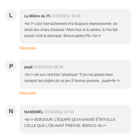
L
La Môme du 75
07/02/2012 10:48
<br /> Leur harnachement m'a toujours impressionné, on
dirait des chars d'assaut ! Mais bon si tu aimes, tu t'es fait
plaisir c'est le principal. Bisous gelés Flo.<br />
Répondre
P
papé
07/02/2012 08:30
<br /> ah oui c'est très "physique" !!! je n'ai jamais bien
compris les règles de ce jeu !!! bonne journée , papé<br />
Répondre
N
NANIEMEL
07/02/2012 07:53
<br /> BONJOUR, L'ÉQUIPE QUI A GAGNÉ ÉTAIT-ELLE
CELLE QUE L'ON AVAIT PRÉVUE. BISOUS.<br />