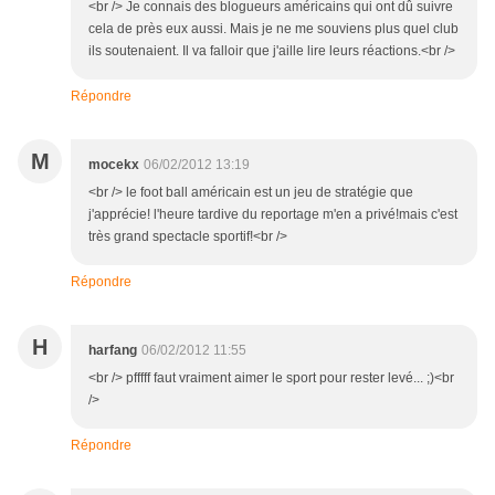
<br /> Je connais des blogueurs américains qui ont dû suivre
cela de près eux aussi. Mais je ne me souviens plus quel club
ils soutenaient. Il va falloir que j'aille lire leurs réactions.<br />
Répondre
M
mocekx
06/02/2012 13:19
<br /> le foot ball américain est un jeu de stratégie que
j'apprécie! l'heure tardive du reportage m'en a privé!mais c'est
très grand spectacle sportif!<br />
Répondre
H
harfang
06/02/2012 11:55
<br /> pfffff faut vraiment aimer le sport pour rester levé... ;)<br
/>
Répondre