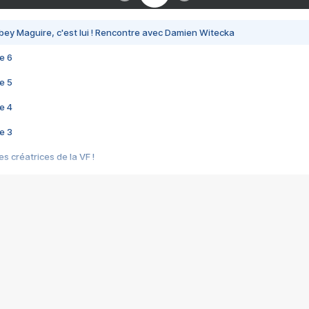
bey Maguire, c'est lui ! Rencontre avec Damien Witecka
e 6
e 5
e 4
e 3
s créatrices de la VF !
e 2
e 1
e Mektoub My Love arrive enfin ! Rencontre avec Shaïn Boumedine et Sal
i : après Toni en famille
elle réalise le bouleversant Dites lui que je l'aime
ais ! Rencontre autour de Vie privée de Rebecca Zlotowski