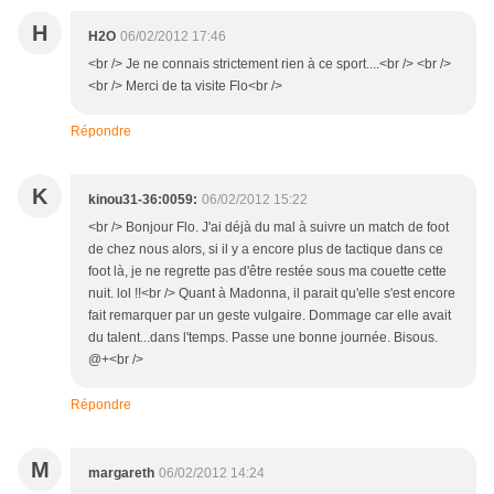
H
H2O
06/02/2012 17:46
<br /> Je ne connais strictement rien à ce sport....<br /> <br />
<br /> Merci de ta visite Flo<br />
Répondre
K
kinou31-36:0059:
06/02/2012 15:22
<br /> Bonjour Flo. J'ai déjà du mal à suivre un match de foot
de chez nous alors, si il y a encore plus de tactique dans ce
foot là, je ne regrette pas d'être restée sous ma couette cette
nuit. lol !!<br /> Quant à Madonna, il parait qu'elle s'est encore
fait remarquer par un geste vulgaire. Dommage car elle avait
du talent...dans l'temps. Passe une bonne journée. Bisous.
@+<br />
Répondre
M
margareth
06/02/2012 14:24