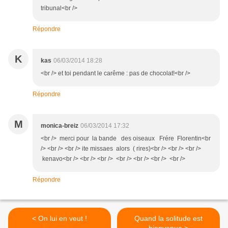
tribunal<br />
Répondre
K
kas
06/03/2014 18:28
<br /> et toi pendant le carême : pas de chocolat!<br />
Répondre
M
monica-breiz
06/03/2014 17:32
<br /> merci pour la bande des oiseaux Frére Florentin<br
/> <br /> <br /> ite missaes alors ( rires)<br /> <br /> <br />
kenavo<br /> <br /> <br /> <br /> <br /> <br /> <br />
Répondre
< On lui en veut !
Quand la solitude est