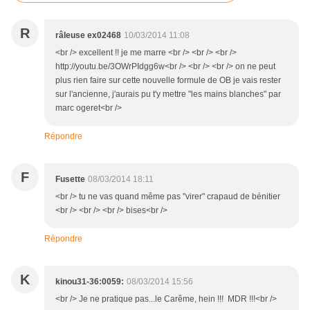
R
râleuse ex02468
10/03/2014 11:08
<br /> excellent !! je me marre <br /> <br /> <br />
http://youtu.be/3OWrPIdgg6w<br /> <br /> <br /> on ne peut
plus rien faire sur cette nouvelle formule de OB je vais rester
sur l'ancienne, j'aurais pu t'y mettre "les mains blanches" par
marc ogeret<br />
Répondre
F
Fusette
08/03/2014 18:11
<br /> tu ne vas quand même pas "virer" crapaud de bénitier
<br /> <br /> <br /> bises<br />
Répondre
K
kinou31-36:0059:
08/03/2014 15:56
<br /> Je ne pratique pas...le Carême, hein !!! MDR !!!<br />