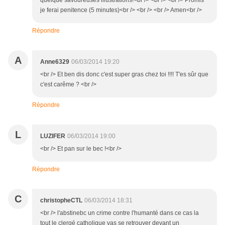
quelque savoureuses illustrations!<br /> <br /> <br /> Promis
je ferai penitence (5 minutes)<br /> <br /> <br /> Amen<br />
Répondre
A
Anne6329
06/03/2014 19:20
<br /> Et ben dis donc c'est super gras chez toi !!!! T'es sûr que
c'est carême ? <br />
Répondre
L
LUZIFER
06/03/2014 19:00
<br /> Et pan sur le bec !<br />
Répondre
C
christopheCTL
06/03/2014 18:31
<br /> l'abstinebc un crime contre l'humanté dans ce cas la
tout le clergé catholique vas se retrouver devant un