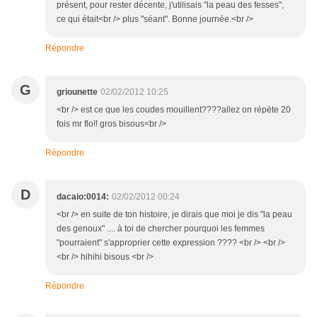
présent, pour rester décente, j'utilisais "la peau des fesses",
ce qui était<br /> plus "séant". Bonne journée.<br />
Répondre
G
griounette
02/02/2012 10:25
<br /> est ce que les coudes mouillent????allez on répète 20
fois mr flo!! gros bisous<br />
Répondre
D
dacaio:0014:
02/02/2012 00:24
<br /> en suite de ton histoire, je dirais que moi je dis "la peau
des genoux" .... à toi de chercher pourquoi les femmes
"pourraient" s'approprier cette expression ???? <br /> <br />
<br /> hihihi bisous <br />
Répondre