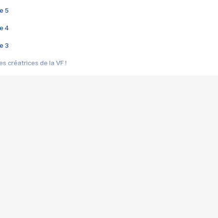
e 5
e 4
e 3
s créatrices de la VF !
e 2
e 1
e Mektoub My Love arrive enfin ! Rencontre avec Shaïn Boumedine et Sal
i : après Toni en famille
elle réalise le bouleversant Dites lui que je l'aime
ais ! Rencontre autour de Vie privée de Rebecca Zlotowski
 de Marguerite, Grave... Rencontre avec Ella Rumpf
 Les Rêveurs, un film intime sur la santé mentale