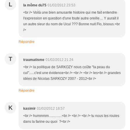
L
la môme du75
01/02/2012 23:53
<br /> Voilà une bien amusante histoire qui me fait entendre
l'expression en question d'une toute autre oreille.... Y aurait il
un autre sieur du nom de Ucul ??? Bonne nuit Flo, bisous.<br
/>
Répondre
T
traumatisme
01/02/2012 21:24
<br /> la politique de SARKOZY nous coûte "la peau du
cul"......c'est une évidence<br /> <br /> <br /> les<br /> grandes
idées de Nicolas SARKOZY 2007 - 2012<br />
Répondre
K
kasimir
01/02/2012 18:57
<br /> hummmm...............<br /> <br /> <br /> tu nous les roules
dans la farine ou quoi ?<br />