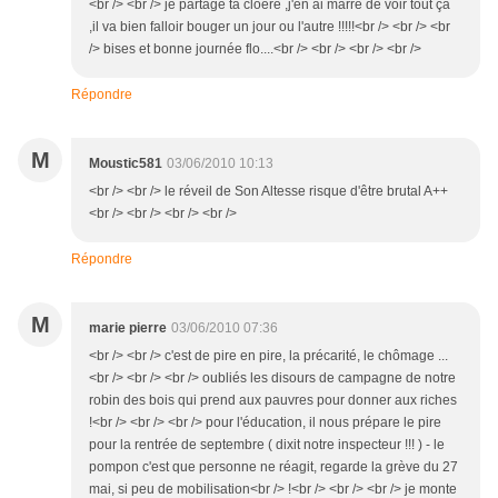
<br /> <br /> je partage ta cloere ,j'en ai marre de voir tout ça
,il va bien falloir bouger un jour ou l'autre !!!!!<br /> <br /> <br
/> bises et bonne journée flo....<br /> <br /> <br /> <br />
Répondre
M
Moustic581
03/06/2010 10:13
<br /> <br /> le réveil de Son Altesse risque d'être brutal A++
<br /> <br /> <br /> <br />
Répondre
M
marie pierre
03/06/2010 07:36
<br /> <br /> c'est de pire en pire, la précarité, le chômage ...
<br /> <br /> <br /> oubliés les disours de campagne de notre
robin des bois qui prend aux pauvres pour donner aux riches
!<br /> <br /> <br /> pour l'éducation, il nous prépare le pire
pour la rentrée de septembre ( dixit notre inspecteur !!! ) - le
pompon c'est que personne ne réagit, regarde la grève du 27
mai, si peu de mobilisation<br /> !<br /> <br /> <br /> je monte