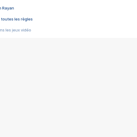
im Rayan
 toutes les règles
s les jeux vidéo
us choquant de Rockstar ? - Le scandale BULLY
e plus moche de Steam
du RÊVE tourne au CAUCHEMAR
pendant 8 heures
it… à tort
umiliés par un jeu vidéo
ire - Final Fantasy 8
ti un empire - Age of Empires
story DOFUS