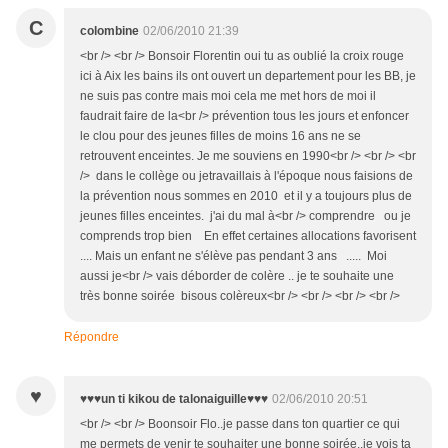
C
colombine
02/06/2010 21:39
<br /> <br /> Bonsoir Florentin oui tu as oublié la croix rouge
ici à Aix les bains ils ont ouvert un departement pour les BB, je
ne suis pas contre mais moi cela me met hors de moi il
faudrait faire de la<br /> prévention tous les jours et enfoncer
le clou pour des jeunes filles de moins 16 ans ne se
retrouvent enceintes. Je me souviens en 1990<br /> <br /> <br
/> dans le collège ou jetravaillais à l'époque nous faisions de
la prévention nous sommes en 2010 et il y a toujours plus de
jeunes filles enceintes. j'ai du mal à<br /> comprendre ou je
comprends trop bien En effet certaines allocations favorisent
.... Mais un enfant ne s'élève pas pendant 3 ans ..... Moi
aussi je<br /> vais déborder de colère .. je te souhaite une
très bonne soirée bisous colèreux<br /> <br /> <br /> <br />
Répondre
♥
♥♥♥un ti kikou de talonaiguille♥♥♥
02/06/2010 20:51
<br /> <br /> Boonsoir Flo..je passe dans ton quartier ce qui
me permets de venir te souhaiter une bonne soirée..je vois ta