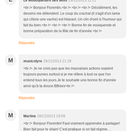
Le Mousquetaire des Mots
29/12/2013 11:21
<br /> Bonjour Florentin,<br /> <br /> <br /> Décidément, tes
dessins me détendent. Le coup du crachat (il s'agit d'un lama
qui côtoie une vache) est hilarant. Un clin d'oeil à l'humour qui
fait du bien.<br /> <br /> <br /> Bonne fin de vouiquende et
bonne préparation de la fête de fin d'année.<br />
Répondre
M
musicolyre
28/12/2013 21:28
<br /> Je ne crois pas que les mauvaises actions sopient
toujours punies surtout si je me réfere à tout ce que l'on
entend tous les jours.Je te souhaite une bonne fin d'année
ainsi qu'à ta douce.BBises<br />
Répondre
M
Martine
28/12/2013 19:09
<br /> Bonjour Florentin! Faut vraiment apprendre à partager!
Bien fait pour le vilain! C'est pratique si on fait régime....