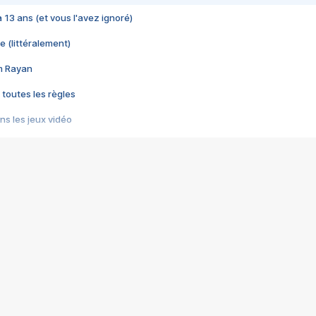
 a 13 ans (et vous l'avez ignoré)
e (littéralement)
im Rayan
 toutes les règles
s les jeux vidéo
us choquant de Rockstar ? - Le scandale BULLY
e plus moche de Steam
du RÊVE tourne au CAUCHEMAR
pendant 8 heures
it… à tort
umiliés par un jeu vidéo
ire - Final Fantasy 8