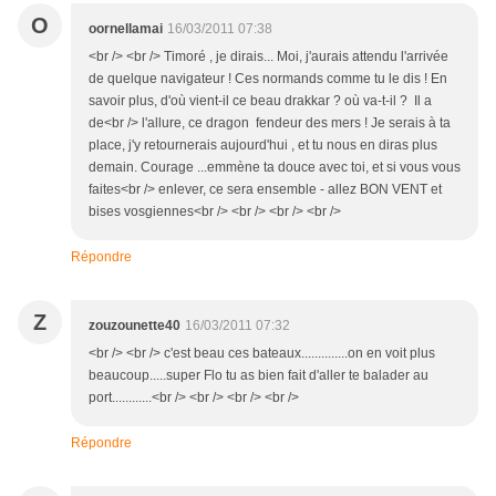
O
oornellamai
16/03/2011 07:38
<br /> <br /> Timoré , je dirais... Moi, j'aurais attendu l'arrivée
de quelque navigateur ! Ces normands comme tu le dis ! En
savoir plus, d'où vient-il ce beau drakkar ? où va-t-il ? Il a
de<br /> l'allure, ce dragon fendeur des mers ! Je serais à ta
place, j'y retournerais aujourd'hui , et tu nous en diras plus
demain. Courage ...emmène ta douce avec toi, et si vous vous
faites<br /> enlever, ce sera ensemble - allez BON VENT et
bises vosgiennes<br /> <br /> <br /> <br />
Répondre
Z
zouzounette40
16/03/2011 07:32
<br /> <br /> c'est beau ces bateaux..............on en voit plus
beaucoup.....super Flo tu as bien fait d'aller te balader au
port............<br /> <br /> <br /> <br />
Répondre