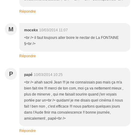
Répondre
M
mocekx
10/03/2014 11:07
<br /> il faut toujours aller boire le nectar de La FONTAINE
§<br />
Répondre
P
papé
10/03/2014 10:25
<br /> ahah sacré Jean !!! je ne connaissais pas mais ça m'a
bien fait rire !!! merci de ton com, moi ça va nettement mieux ,
plus de minerve , qui me faisait sourire quand j'en voyais
portée par un<br /> quidam! je me disais quel cinéma il nous
fait ! ben non , c'est efficace !!! nous partons quelques jours
dans l'Aude finir ma convalescence !! bonne journée,
amicalement , papé<br />
Répondre