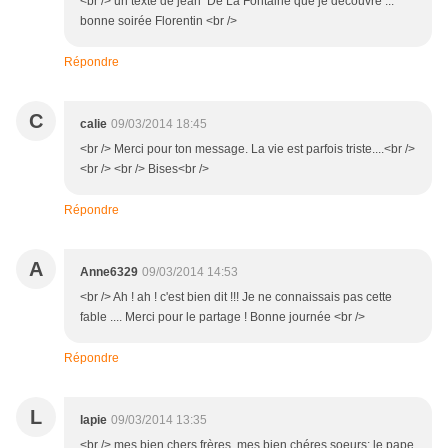
<br /> un texte de jean De La Fontaine que je découvre ...
bonne soirée Florentin <br />
Répondre
C
calie
09/03/2014 18:45
<br /> Merci pour ton message. La vie est parfois triste....<br />
<br /> <br /> Bises<br />
Répondre
A
Anne6329
09/03/2014 14:53
<br /> Ah ! ah ! c'est bien dit !!! Je ne connaissais pas cette
fable .... Merci pour le partage ! Bonne journée <br />
Répondre
L
lapie
09/03/2014 13:35
<br /> mes bien chers frères, mes bien chéres soeurs: le pape