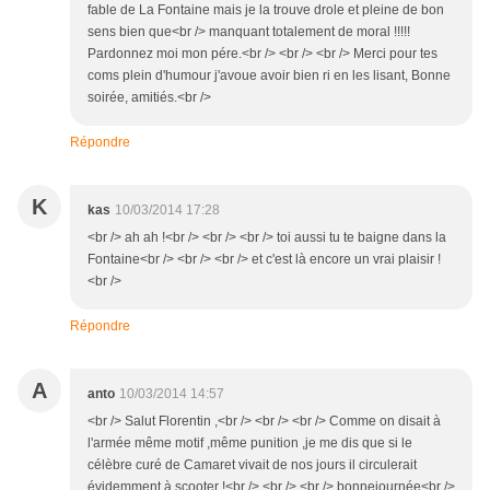
fable de La Fontaine mais je la trouve drole et pleine de bon
sens bien que<br /> manquant totalement de moral !!!!!
Pardonnez moi mon pére.<br /> <br /> <br /> Merci pour tes
coms plein d'humour j'avoue avoir bien ri en les lisant, Bonne
soirée, amitiés.<br />
Répondre
K
kas
10/03/2014 17:28
<br /> ah ah !<br /> <br /> <br /> toi aussi tu te baigne dans la
Fontaine<br /> <br /> <br /> et c'est là encore un vrai plaisir !
<br />
Répondre
A
anto
10/03/2014 14:57
<br /> Salut Florentin ,<br /> <br /> <br /> Comme on disait à
l'armée même motif ,même punition ,je me dis que si le
célèbre curé de Camaret vivait de nos jours il circulerait
évidemment à scooter !<br /> <br /> <br /> bonnejournée<br />