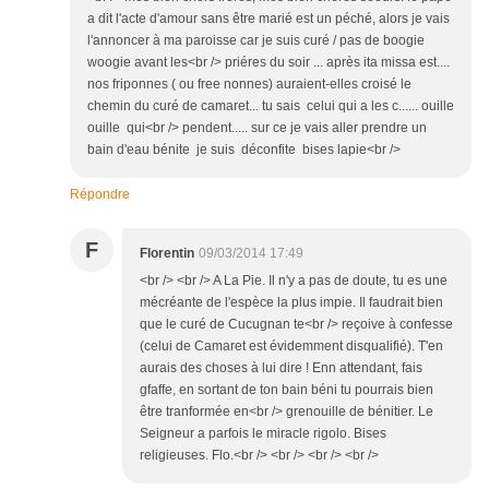
a dit l'acte d'amour sans être marié est un péché, alors je vais
l'annoncer à ma paroisse car je suis curé / pas de boogie
woogie avant les<br /> priéres du soir ... après ita missa est....
nos friponnes ( ou free nonnes) auraient-elles croisé le
chemin du curé de camaret... tu sais celui qui a les c...... ouille
ouille qui<br /> pendent..... sur ce je vais aller prendre un
bain d'eau bénite je suis déconfite bises lapie<br />
Répondre
F
Florentin
09/03/2014 17:49
<br /> <br /> A La Pie. Il n'y a pas de doute, tu es une
mécréante de l'espèce la plus impie. Il faudrait bien
que le curé de Cucugnan te<br /> reçoive à confesse
(celui de Camaret est évidemment disqualifié). T'en
aurais des choses à lui dire ! Enn attendant, fais
gfaffe, en sortant de ton bain béni tu pourrais bien
être tranformée en<br /> grenouille de bénitier. Le
Seigneur a parfois le miracle rigolo. Bises
religieuses. Flo.<br /> <br /> <br /> <br />