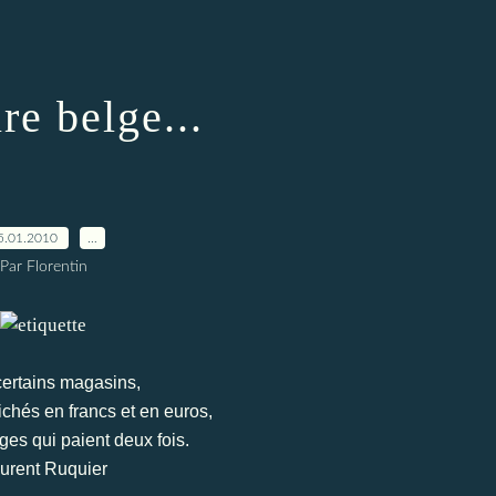
re belge...
5.01.2010
…
Par Florentin
ertains magasins,
fichés en francs et en euros,
lges qui paient deux fois.
urent Ruquier