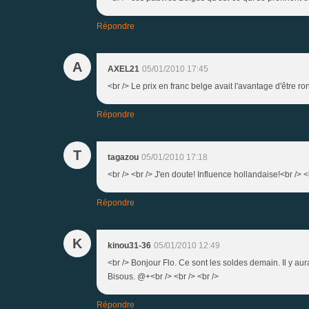
Répondre
A
AXEL21
05/01/2010 17:45
<br /> Le prix en franc belge avait l'avantage d'être r
Répondre
T
tagazou
05/01/2010 17:18
<br /> <br /> J'en doute! Influence hollandaise!<br /> <b
Répondre
K
kinou31-36
05/01/2010 12:49
<br /> Bonjour Flo. Ce sont les soldes demain. Il y aura
Bisous. @+<br /> <br /> <br />
Répondre