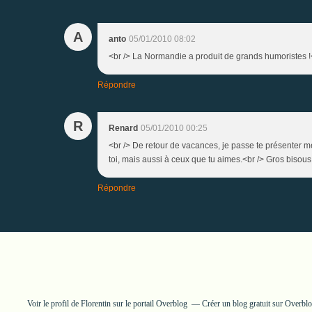
A
anto
05/01/2010 08:02
<br /> La Normandie a produit de grands humoristes !<b
Répondre
R
Renard
05/01/2010 00:25
<br /> De retour de vacances, je passe te présenter m
toi, mais aussi à ceux que tu aimes.<br /> Gros bisous à
Répondre
Voir le profil de
Florentin
sur le portail Overblog
Créer un blog gratuit sur Overbl