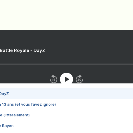
 Battle Royale - DayZ
 DayZ
 a 13 ans (et vous l'avez ignoré)
e (littéralement)
im Rayan