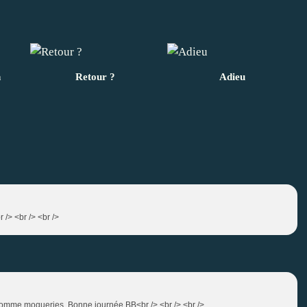
n
Retour ?
Adieu
r /> <br /> <br />
 comme moqueries .Bonne journée.BB<br /> <br /> <br />