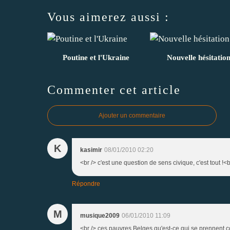
Vous aimerez aussi :
Poutine et l'Ukraine
Nouvelle hésitatio
Commenter cet article
Ajouter un commentaire
K
kasimir
08/01/2010 02:20
<br /> c'est une question de sens civique, c'est tout !<b
Répondre
M
musique2009
06/01/2010 11:09
<br /> ces pauvres Belges qu'est-ce qui se prennent