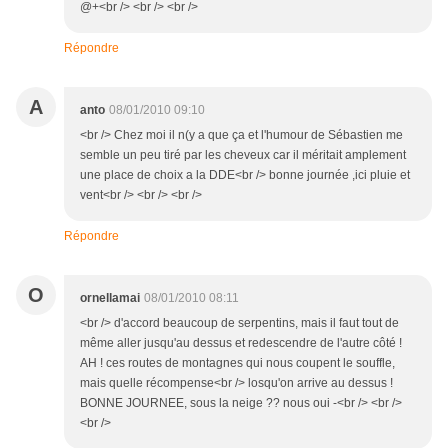
@+<br /> <br /> <br />
Répondre
A
anto
08/01/2010 09:10
<br /> Chez moi il n(y a que ça et l'humour de Sébastien me
semble un peu tiré par les cheveux car il méritait amplement
une place de choix a la DDE<br /> bonne journée ,ici pluie et
vent<br /> <br /> <br />
Répondre
O
ornellamai
08/01/2010 08:11
<br /> d'accord beaucoup de serpentins, mais il faut tout de
même aller jusqu'au dessus et redescendre de l'autre côté !
AH ! ces routes de montagnes qui nous coupent le souffle,
mais quelle récompense<br /> losqu'on arrive au dessus !
BONNE JOURNEE, sous la neige ?? nous oui -<br /> <br />
<br />