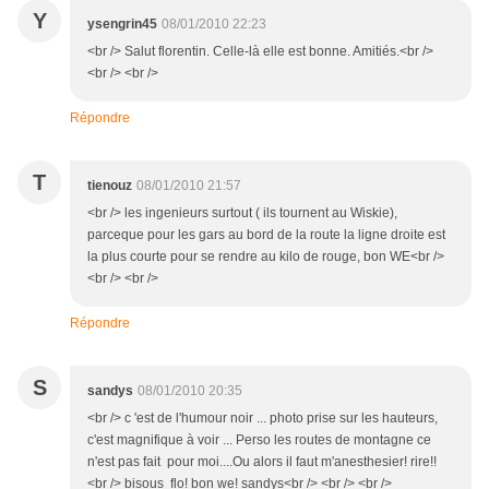
Y
ysengrin45
08/01/2010 22:23
<br /> Salut florentin. Celle-là elle est bonne. Amitiés.<br />
<br /> <br />
Répondre
T
tienouz
08/01/2010 21:57
<br /> les ingenieurs surtout ( ils tournent au Wiskie),
parceque pour les gars au bord de la route la ligne droite est
la plus courte pour se rendre au kilo de rouge, bon WE<br />
<br /> <br />
Répondre
S
sandys
08/01/2010 20:35
<br /> c 'est de l'humour noir ... photo prise sur les hauteurs,
c'est magnifique à voir ... Perso les routes de montagne ce
n'est pas fait pour moi....Ou alors il faut m'anesthesier! rire!!
<br /> bisous flo! bon we! sandys<br /> <br /> <br />