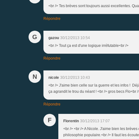
<br /> Tes brèves sont toujours aussi excellentes. Qua
Répondre
G
gazou
30/12/2013 10:54
<br /> Tout ça est d'une logique irréfutable<br />
Répondre
N
nicole
30/12/2013 10:43
<br /> J'aime bien celle sur la guerre et les infos ! Dé
ça agrandit le trou du néant ! <br /> gros becs Flo<br /
Répondre
F
Florentin
30/12/2013 17:07
<br /> <br /> A Nicole. J'aime bien les brèves 
philosophie populaire.<br /> Il faut les écouter,