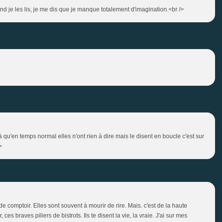
nd je les lis, je me dis que je manque totalement d'imagination.<br />
jà qu'en temps normal elles n'ont rien à dire mais le disent en boucle c'est sur
>
de comptoir. Elles sont souvent à mourir de rire. Mais. c'est de la haute
 ces braves piliers de bistrots. Ils te disent la vie, la vraie. J'ai sur mes