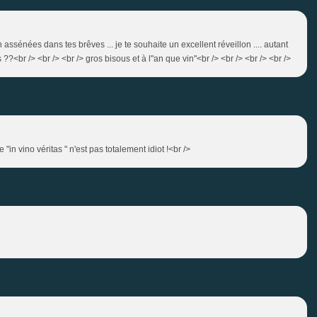
 assénées dans tes brêves ... je te souhaite un excellent réveillon .... autant
?<br /> <br /> <br /> gros bisous et à l"an que vin"<br /> <br /> <br /> <br />
"in vino véritas " n'est pas totalement idiot !<br />