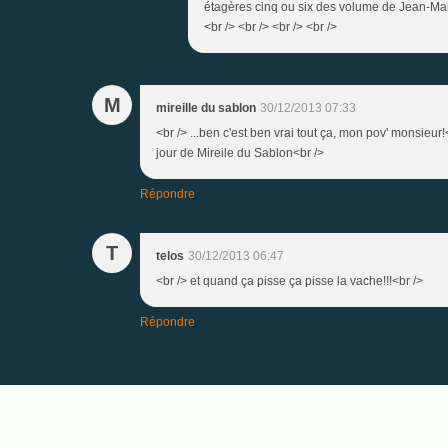
étagères cinq ou six des volume de Jean-Marie 
<br /> <br /> <br /> <br />
M
mireille du sablon
30/12/2013 07:33
<br /> ...ben c'est ben vrai tout ça, mon pov' monsieur!
jour de Mireile du Sablon<br />
Répondre
T
telos
30/12/2013 06:47
<br /> et quand ça pisse ça pisse la vache!!!<br />
Répondre