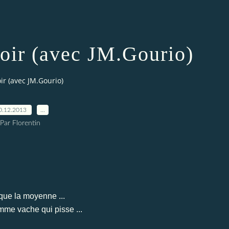
oir (avec JM.Gourio)
r (avec JM.Gourio)
0.12.2013
…
Par Florentin
n que la moyenne ...
omme vache qui pisse ...