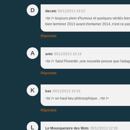
D
dacaio
30/12/2013 18:52
<br /> toujours plein d'humour et quelques vérités bien
bien terminer 2013 avant d'entamer 2014, n'est ce pas ?
Répondre
A
anto
30/12/2013 18:19
<br /> Salut Florentin ,une nouvelle preuve que l'adage 
Répondre
K
kas
30/12/2013 16:33
<br /> un haut lieu philosophique...<br />
Répondre
L
Le Mousquetaire des Mots
30/12/2013 12:30