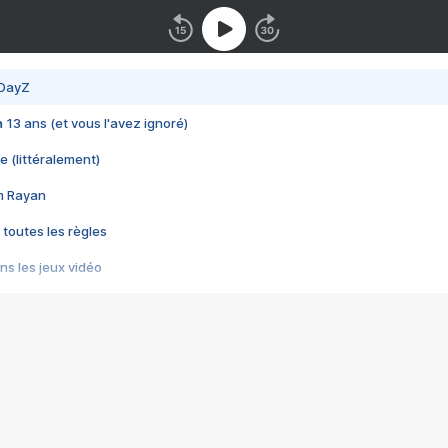
 DayZ
 a 13 ans (et vous l'avez ignoré)
e (littéralement)
im Rayan
 toutes les règles
s les jeux vidéo
us choquant de Rockstar ? - Le scandale BULLY
e plus moche de Steam
du RÊVE tourne au CAUCHEMAR
pendant 8 heures
it… à tort