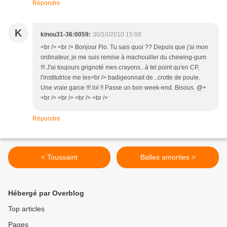
Répondre
K
kinou31-36:0059:
30/10/2010 15:08
<br /> <br /> Bonjour Flo. Tu sais quoi ?? Depuis que j'ai mon
ordinateur, je me suis remise à machouiller du chewing-gum
!!! J'ai toujours grignoté mes crayons...à tel point qu'en CP,
l'institutrice me les<br /> badigeonnait de...crotte de poule.
Une vraie garce !!! lol !! Passe un bon week-end. Bisous. @+
<br /> <br /> <br /> <br />
Répondre
< Toussaint
Balles amorties >
Hébergé par Overblog
Top articles
Pages