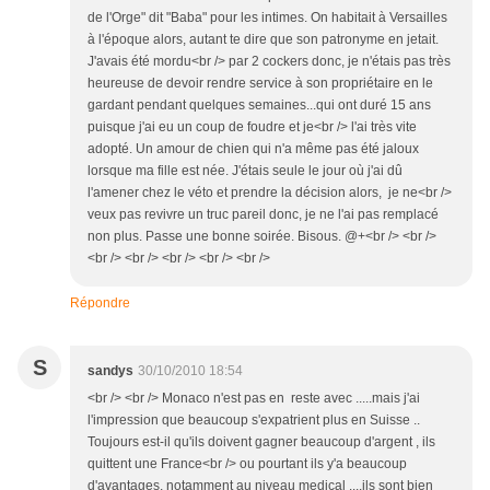
de l'Orge" dit "Baba" pour les intimes. On habitait à Versailles
à l'époque alors, autant te dire que son patronyme en jetait.
J'avais été mordu<br /> par 2 cockers donc, je n'étais pas très
heureuse de devoir rendre service à son propriétaire en le
gardant pendant quelques semaines...qui ont duré 15 ans
puisque j'ai eu un coup de foudre et je<br /> l'ai très vite
adopté. Un amour de chien qui n'a même pas été jaloux
lorsque ma fille est née. J'étais seule le jour où j'ai dû
l'amener chez le véto et prendre la décision alors, je ne<br />
veux pas revivre un truc pareil donc, je ne l'ai pas remplacé
non plus. Passe une bonne soirée. Bisous. @+<br /> <br />
<br /> <br /> <br /> <br /> <br />
Répondre
S
sandys
30/10/2010 18:54
<br /> <br /> Monaco n'est pas en reste avec .....mais j'ai
l'impression que beaucoup s'expatrient plus en Suisse ..
Toujours est-il qu'ils doivent gagner beaucoup d'argent , ils
quittent une France<br /> ou pourtant ils y'a beaucoup
d'avantages, notamment au niveau medical ....ils sont bien