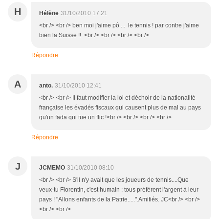
H
Hélène
31/10/2010 17:21
<br /> <br /> ben moi j'aime pô ... le tennis ! par contre j'aime
bien la Suisse !! <br /> <br /> <br /> <br />
Répondre
A
anto.
31/10/2010 12:41
<br /> <br /> Il faut modifier la loi et déchoir de la nationalité
française les évadés fiscaux qui causent plus de mal au pays
qu'un fada qui tue un flic !<br /> <br /> <br /> <br />
Répondre
J
JCMEMO
31/10/2010 08:10
<br /> <br /> S'il n'y avait que les joueurs de tennis....Que
veux-tu Florentin, c'est humain : tous préfèrent l'argent à leur
pays ! "Allons enfants de la Patrie.....".Amitiés. JC<br /> <br />
<br /> <br />