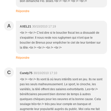
Bon dimanche Flo. Bises.<br /> <br /> <br /> <br />
Répondre
A
AXEL21
30/10/2010 17:19
<br /> <br /> C'est dire si le bouclier fiscal les a dissuadé de
s'expatrier. Il nous reste nos rugbymen qui n'ont que le
bouclier de Brenus pour empêcher le ciel de leur tomber sur
la tête.<br /> <br /> <br /> <br />
Répondre
C
Candy75
30/10/2010 17:10
<br /> <br /> Ils vont là où leurs intérêts sont en jeu. Ils ne sont
pas les seuls malheureusement. Le sport, le cinoche, les
variétés, la télé offrent des salaires exhorbitants. Les<br />
bénéficiaires peuvent bien donner de temps à autres
quelques chèques pour les oeuvres et la bonne cause. Cela
soulage très<br /> très peu leur compte en banque et
augmente leur popularité auprès du public. Moi cela me fait