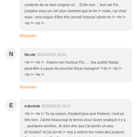
contents de se faire soigner ici ... Enfin bon ... bon we Flo ,
j'espère sous un ciel plus clement que le<br /> notre, car chez
nous cela risque d'être très arrosé! bisous! sylvie<br /> <br />
<br /> <br />
Répondre
N
Nicole
30/10/2010 18:20
<br /> <br /> J'adore ton humour Flo .... t'as oublié Nadal
peut-être à cause du bouclier fiscal espagnol ?<br /> <br />
<br /> <br />
Répondre
E
eukelade
30/10/2010 18:11
<br /> <br /> Tu as raison, d'autant plus que Federer, c'est un
très bon. J'aime beaucoup le tennis pour l'avoir pratiqué il y a
...quelques années. Je dois dire que j'ai perdu un peu
le"contact" et j'ai du<br /> mal a retenir les noms des joueurs.