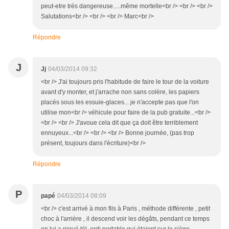
peut-etre trés dangereuse.....même mortelle<br /> <br /> <br />
Salutations<br /> <br /> <br /> Marc<br />
Répondre
J
Jj
04/03/2014 09:32
<br /> J'ai toujours pris l'habitude de faire le tour de la voiture
avant d'y monter, et j'arrache non sans colère, les papiers
placés sous les essuie-glaces... je n'accepte pas que l'on
utilise mon<br /> véhicule pour faire de la pub gratuite...<br />
<br /> <br /> J'avoue cela dit que ça doit être terriblement
ennuyeux...<br /> <br /> <br /> Bonne journée, (pas trop
présent, toujours dans l'écriture)<br />
Répondre
P
papé
04/03/2014 08:09
<br /> c'est arrivé à mon fils à Paris , méthode différente , petit
choc à l'arrière , il descend voir les dégâts, pendant ce temps