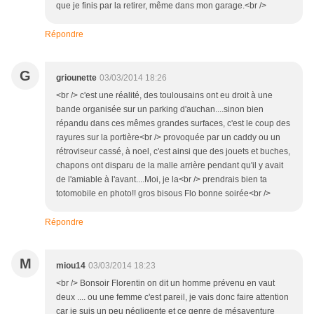
que je finis par la retirer, même dans mon garage.<br />
Répondre
G
griounette
03/03/2014 18:26
<br /> c'est une réalité, des toulousains ont eu droit à une
bande organisée sur un parking d'auchan....sinon bien
répandu dans ces mêmes grandes surfaces, c'est le coup des
rayures sur la portière<br /> provoquée par un caddy ou un
rétroviseur cassé, à noel, c'est ainsi que des jouets et buches,
chapons ont disparu de la malle arrière pendant qu'il y avait
de l'amiable à l'avant....Moi, je la<br /> prendrais bien ta
totomobile en photo!! gros bisous Flo bonne soirée<br />
Répondre
M
miou14
03/03/2014 18:23
<br /> Bonsoir Florentin on dit un homme prévenu en vaut
deux .... ou une femme c'est pareil, je vais donc faire attention
car je suis un peu négligente et ce genre de mésaventure