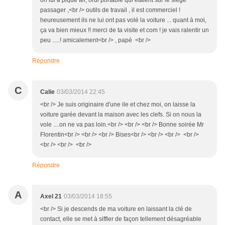
on lui a piqué tél, ordi portable qui étaient sur le siège
passager ,<br /> outils de travail , il est commerciel !
heureusement ils ne lui ont pas volé la voiture ... quant à moi,
ça va bien mieux !! merci de ta visite et com ! je vais ralentir un
peu .....! amicalement<br /> , papé <br />
Répondre
C
Calie
03/03/2014 22:45
<br /> Je suis originaire d'une ile et chez moi, on laisse la
voiture garée devant la maison avec les clefs. Si on nous la
vole ....on ne va pas loin.<br /> <br /> <br /> Bonne soirée Mr
Florentin<br /> <br /> <br /> Bises<br /> <br /> <br /> <br />
<br /> <br /> <br />
Répondre
A
Axel 21
03/03/2014 18:55
<br /> Si je descends de ma voiture en laissant la clé de
contact, elle se met à siffler de façon tellement désagréable