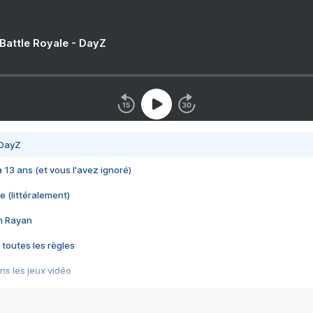
 Battle Royale - DayZ
 DayZ
 a 13 ans (et vous l'avez ignoré)
e (littéralement)
im Rayan
 toutes les règles
s les jeux vidéo
us choquant de Rockstar ? - Le scandale BULLY