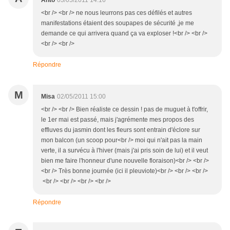
Anto
03/05/2011 14:16
<br /> <br /> ne nous leurrons pas ces défilés et autres
manifestations étaient des soupapes de sécurité ,je me
demande ce qui arrivera quand ça va exploser !<br /> <br />
<br /> <br />
Répondre
M
Misa
02/05/2011 15:00
<br /> <br /> Bien réaliste ce dessin ! pas de muguet à t'offrir,
le 1er mai est passé, mais j'agrémente mes propos des
effluves du jasmin dont les fleurs sont entrain d'éclore sur
mon balcon (un scoop pour<br /> moi qui n'ait pas la main
verte, il a survécu à l'hiver (mais j'ai pris soin de lui) et il veut
bien me faire l'honneur d'une nouvelle floraison)<br /> <br />
<br /> Très bonne journée (ici il pleuviote)<br /> <br /> <br />
<br /> <br /> <br /> <br />
Répondre