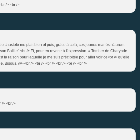
br /> <br />
e de chasteté me plait bien et puis, grâce à celà, ces jeunes mariés n'auront
on:Baillie".<br /> Et, pour en revenir à l'expression: « Tomber de Charybde
st la raison pour laquelle je me suis précipitée pour aller voir ce<br /> qu'elle
ée. Bisous. @+<br /> <br /> <br /> <br /> <br /> <br />
 /> <br />