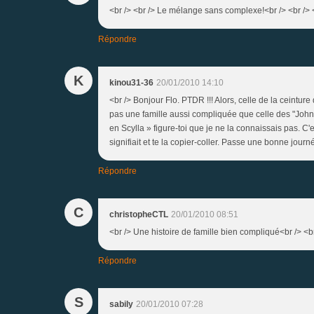
<br /> <br /> Le mélange sans complexe!<br /> <br /> <
Répondre
K
kinou31-36
20/01/2010 14:10
<br /> Bonjour Flo. PTDR !!! Alors, celle de la ceintur
pas une famille aussi compliquée que celle des "Johns
en Scylla » figure-toi que je ne la connaissais pas. C'e
signifiait et te la copier-coller. Passe une bonne journ
Répondre
C
christopheCTL
20/01/2010 08:51
<br /> Une histoire de famille bien compliqué<br /> <br
Répondre
S
sabily
20/01/2010 07:28