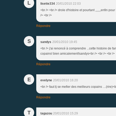
L
lisette334
20/01/2010 22:03
<br /> <br /> drole d'histoire et pourtant ,,,,,,,enfin pou
/> <br />
Répondre
S
sandys
20/01/2010 19:45
<br /> j'ai renoncé à comprendre ...cette histoire de fam
copains! bien amicalement!sandys<br /> <br /> <br />
Répondre
E
evelyne
20/01/2010 16:20
<br /> faut tj se mefier des meilleurs copains ....(rire)<br
Répondre
T
tagazou
20/01/2010 15:29