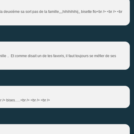
r la deuxiéme sa sort pas de la famille,,,,hihihihihij,, bisette flo<br /> <br /> <br
ille .. Et comme disait un de tes favoris, il faut toujours se méfier de ses
 /> bises......<br /> <br /> <br />