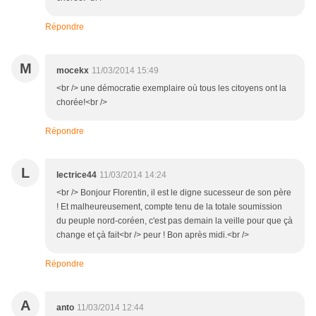
Répondre
M
mocekx
11/03/2014 15:49
<br /> une démocratie exemplaire où tous les citoyens ont la
chorée!<br />
Répondre
L
lectrice44
11/03/2014 14:24
<br /> Bonjour Florentin, il est le digne sucesseur de son père
! Et malheureusement, compte tenu de la totale soumission
du peuple nord-coréen, c'est pas demain la veille pour que çà
change et çà fait<br /> peur ! Bon après midi.<br />
Répondre
A
anto
11/03/2014 12:44