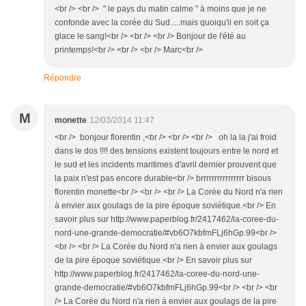
<br /> <br /> " le pays du matin calme " à moins que je ne
confonde avec la corée du Sud.....mais quoiqu'il en soit ça
glace le sang!<br /> <br /> <br /> Bonjour de l'été au
printemps!<br /> <br /> <br /> Marc<br />
Répondre
M
monette
12/03/2014 11:47
<br /> bonjour florentin ,<br /> <br /> <br /> oh la la j'ai froid
dans le dos !!!! des tensions existent toujours entre le nord et
le sud et les incidents maritimes d'avril dernier prouvent que
la paix n'est pas encore durable<br /> brrrrrrrrrrrrrrrr bisous
florentin monette<br /> <br /> <br /> La Corée du Nord n'a rien
à envier aux goulags de la pire époque soviétique.<br /> En
savoir plus sur http://www.paperblog.fr/2417462/la-coree-du-
nord-une-grande-democratie/#vb6O7kbfmFLj6hGp.99<br />
<br /> <br /> La Corée du Nord n'a rien à envier aux goulags
de la pire époque soviétique.<br /> En savoir plus sur
http://www.paperblog.fr/2417462/la-coree-du-nord-une-
grande-democratie/#vb6O7kbfmFLj6hGp.99<br /> <br /> <br
/> La Corée du Nord n'a rien à envier aux goulags de la pire