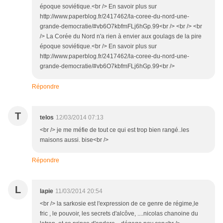
époque soviétique.<br /> En savoir plus sur
http://www.paperblog.fr/2417462/la-coree-du-nord-une-
grande-democratie/#vb6O7kbfmFLj6hGp.99<br /> <br /> <br
/> La Corée du Nord n'a rien à envier aux goulags de la pire
époque soviétique.<br /> En savoir plus sur
http://www.paperblog.fr/2417462/la-coree-du-nord-une-
grande-democratie/#vb6O7kbfmFLj6hGp.99<br />
Répondre
T
telos
12/03/2014 07:13
<br /> je me méfie de tout ce qui est trop bien rangé..les
maisons aussi. bise<br />
Répondre
L
lapie
11/03/2014 20:54
<br /> la sarkosie est l'expression de ce genre de régime,le
fric , le pouvoir, les secrets d'alcôve, ....nicolas chanoine du