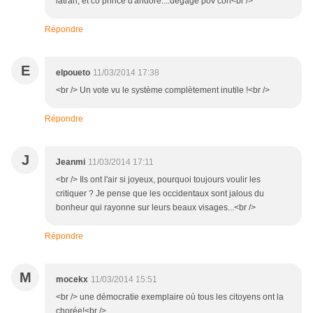
latran, et co prince d'andore....dégage pov con<br />
Répondre
E
elpoueto
11/03/2014 17:38
<br /> Un vote vu le système complètement inutile !<br />
Répondre
J
Jeanmi
11/03/2014 17:11
<br /> Ils ont l'air si joyeux, pourquoi toujours voulir les
critiquer ? Je pense que les occidentaux sont jalous du
bonheur qui rayonne sur leurs beaux visages...<br />
Répondre
M
mocekx
11/03/2014 15:51
<br /> une démocratie exemplaire où tous les citoyens ont la
chorée!<br />