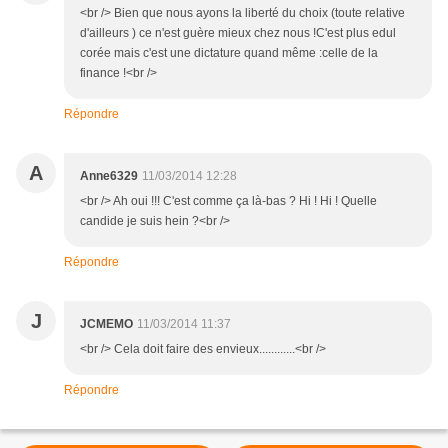
<br /> Bien que nous ayons la liberté du choix (toute relative
d'ailleurs ) ce n'est guère mieux chez nous !C'est plus edul
corée mais c'est une dictature quand même :celle de la
finance !<br />
Répondre
A
Anne6329
11/03/2014 12:28
<br /> Ah oui !!! C'est comme ça là-bas ? Hi ! Hi ! Quelle
candide je suis hein ?<br />
Répondre
J
JCMEMO
11/03/2014 11:37
<br /> Cela doit faire des envieux............<br />
Répondre