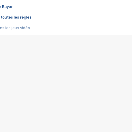
im Rayan
 toutes les règles
s les jeux vidéo
us choquant de Rockstar ? - Le scandale BULLY
e plus moche de Steam
du RÊVE tourne au CAUCHEMAR
pendant 8 heures
it… à tort
umiliés par un jeu vidéo
ire - Final Fantasy 8
ti un empire - Age of Empires
story DOFUS