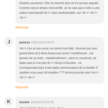
d'autres souvenirs. Elle ne marche plus et n'a qu'une aiguille.
Comme cela le temps s'est arrêté. Je ne sais pas si elle a une
valeur marchande<br /> mais sentimentale, oui.<br /> <br />
<br />
Répondre
J
jouncas
18/01/2010 09:20
<br /> j'en ai une aussi, en moins bon état , donnée par mon
grand-père et j'y tiens beaucoup aussi ! mystérieuse , car
gravée de sa main , maladroitement , dans le couvercle, de
dates que je n'ai pas<br /> réussi à élucider , ne
correspondant pas à des dates anniversaires de la famille !!!
mystère vous avez dit mystère ??? bonne journée ami !<br />
<br /> <br />
Répondre
K
kasimir
18/01/2010 00:56