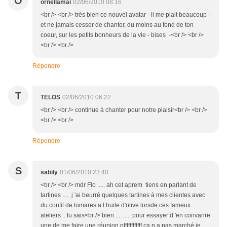
O
ornellamai
02/06/2010 08:16
<br /> <br /> très bien ce nouvel avatar - il me plait beaucoup -
et ne jamais cesser de chanter, du moins au fond de ton
coeur, sur les petits bonheurs de la vie - bises -<br /> <br />
<br /> <br />
Répondre
T
TELOS
02/06/2010 06:22
<br /> <br /> continue à chanter pour notre plaisir<br /> <br />
<br /> <br />
Répondre
S
sabily
01/06/2010 23:40
<br /> <br /> mdr Flo ..... ah cet aprem tiens en parlant de
tartines ..... j 'ai beurré quelques tartines à mes clientes avec
du confit de tomares a l huile d'olive lorsde ces fameux
ateliers .. tu sais<br /> bien .... ..... pour essayer d 'en convanre
une de me faire une réunion pffffffffffff ça n a pas marché je