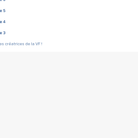
e 5
e 4
e 3
s créatrices de la VF !
e 2
e 1
e Mektoub My Love arrive enfin ! Rencontre avec Shaïn Boumedine et Sal
i : après Toni en famille
elle réalise le bouleversant Dites lui que je l'aime
ais ! Rencontre autour de Vie privée de Rebecca Zlotowski
 de Marguerite, Grave... Rencontre avec Ella Rumpf
 Les Rêveurs, un film intime sur la santé mentale