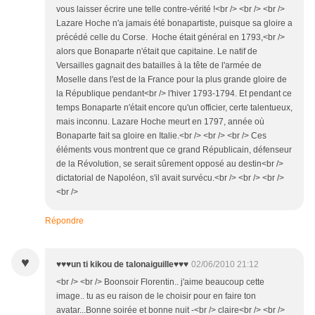
vous laisser écrire une telle contre-vérité !<br /> <br /> <br />
Lazare Hoche n'a jamais été bonapartiste, puisque sa gloire a
précédé celle du Corse. Hoche était général en 1793,<br />
alors que Bonaparte n'était que capitaine. Le natif de
Versailles gagnait des batailles à la tête de l'armée de
Moselle dans l'est de la France pour la plus grande gloire de
la République pendant<br /> l'hiver 1793-1794. Et pendant ce
temps Bonaparte n'était encore qu'un officier, certe talentueux,
mais inconnu. Lazare Hoche meurt en 1797, année où
Bonaparte fait sa gloire en Italie.<br /> <br /> <br /> Ces
éléments vous montrent que ce grand Républicain, défenseur
de la Révolution, se serait sûrement opposé au destin<br />
dictatorial de Napoléon, s'il avait survécu.<br /> <br /> <br />
<br />
Répondre
♥
♥♥♥un ti kikou de talonaiguille♥♥♥
02/06/2010 21:12
<br /> <br /> Boonsoir Florentin.. j'aime beaucoup cette
image.. tu as eu raison de le choisir pour en faire ton
avatar...Bonne soirée et bonne nuit -<br /> claire<br /> <br />