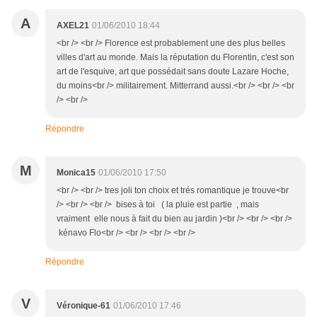
A
AXEL21
01/06/2010 18:44
<br /> <br /> Florence est probablement une des plus belles
villes d'art au monde. Mais la réputation du Florentin, c'est son
art de l'esquive, art que possédait sans doute Lazare Hoche,
du moins<br /> militairement. Mitterrand aussi.<br /> <br /> <br
/> <br />
Répondre
M
Monica15
01/06/2010 17:50
<br /> <br /> tres joli ton choix et trés romantique je trouve<br
/> <br /> <br /> bises à toi ( la pluie est partie , mais
vraiment elle nous à fait du bien au jardin )<br /> <br /> <br />
kénavo Flo<br /> <br /> <br /> <br />
Répondre
V
Véronique-61
01/06/2010 17:46