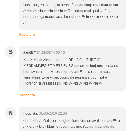
suis trop gentille ..... j'ai pensé à toi du coup !!! lol !!<br /> <br
/> <br /> <br /> <br /> <br /> Des rides c'est quoi ça ? La
pommade ça pègue aux doigts berk !!!<br /> <br /> <br /> <br
/>
Répondre
S
SABILY
01/06/2010 23:13
<br /> <br /> Alors .....ahhhh DE LA CULTURE ICI
MESDAMMES ET MESSIEURS encore et toujours .. cela est
bien sympatique & très interressant !!.... ce petit musicien a
fière allure ...<br /> petit coup de jeunesse pour notre
Florentin !!! yessssss !!!!! <br /> <br /> <br /> <br />
Répondre
N
nouchka
01/06/2010 22:08
<br /> <br /> Oui pour l'origine florentine on avait compris!!!<br
/> <br /> <br /> Mais je reconnais que j'avais l'habitude de